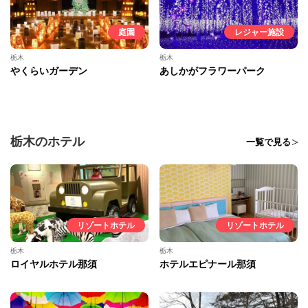
庭園
レジャー施設
栃木
栃木
やくらいガーデン
あしかがフラワーパーク
栃木のホテル
一覧で見る
リゾートホテル
リゾートホテル
栃木
栃木
ロイヤルホテル那須
ホテルエピナール那須