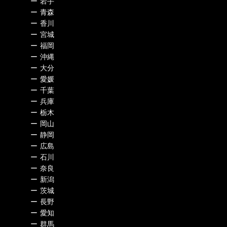
ー
岩手
ー
青森
ー
香川
ー
宮城
ー
福岡
ー
沖縄
ー
大分
ー
愛媛
ー
千葉
ー
兵庫
ー
栃木
ー
岡山
ー
静岡
ー
広島
ー
石川
ー
奈良
ー
新潟
ー
茨城
ー
長野
ー
愛知
ー
群馬