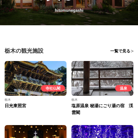
hitomunegashi
栃木の観光施設
一覧で見る
寺社仏閣
温泉
栃木
栃木
日光東照宮
塩原温泉 秘湯にごり湯の宿 渓
雲閣