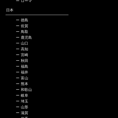
ー
ローマ
日本
ー
徳島
ー
佐賀
ー
鳥取
ー
鹿児島
ー
山口
ー
高知
ー
宮崎
ー
秋田
ー
福島
ー
福井
ー
富山
ー
熊本
ー
和歌山
ー
岐阜
ー
埼玉
ー
山形
ー
滋賀