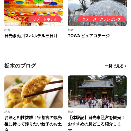
リゾートホテル
コテージ・グランピング
栃木
栃木
日光きぬ川スパホテル三日月
TOWA ピュアコテージ
栃木のブログ
一覧で見る
栃木
栃木
お酒と相性抜群！宇都宮の観光
【体験記】日光東照宮を観光！
後に持って帰りたい餃子のお土
おすすめの見どころ紹介しま
産
す。