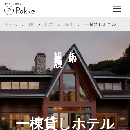
その旅に、物語を。
ホーム
>
国
>
日本
>
栃木
>
一棟貸しホテル
観光施設へ
栃木の
一棟貸しホテル