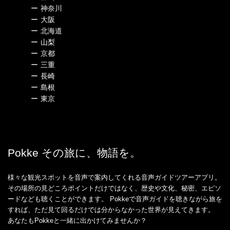
ー
神奈川
ー
大阪
ー
北海道
ー
山梨
ー
京都
ー
三重
ー
長崎
ー
島根
ー
東京
Pokke その旅に、物語を。
様々な観光スポットを音声で案内してくれる音声ガイドツアーアプリ。
その場所の見どころポイントだけではなく、歴史や文化、秘密、エピソ
ードなども聴くことができます。 Pokkeで音声ガイドを聴きながら旅を
すれば、ただ見て回るだけでは分からなかった世界が見えてきます。
あなたもPokkeと一緒に出かけてみませんか？