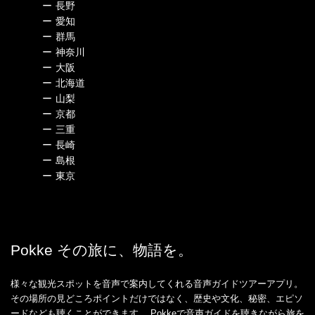
ー
長野
ー
愛知
ー
群馬
ー
神奈川
ー
大阪
ー
北海道
ー
山梨
ー
京都
ー
三重
ー
長崎
ー
島根
ー
東京
Pokke その旅に、物語を。
様々な観光スポットを音声で案内してくれる音声ガイドツアーアプリ。
その場所の見どころポイントだけではなく、歴史や文化、秘密、エピソ
ードなども聴くことができます。 Pokkeで音声ガイドを聴きながら旅を