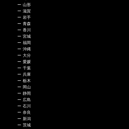
ー
山形
ー
滋賀
ー
岩手
ー
青森
ー
香川
ー
宮城
ー
福岡
ー
沖縄
ー
大分
ー
愛媛
ー
千葉
ー
兵庫
ー
栃木
ー
岡山
ー
静岡
ー
広島
ー
石川
ー
奈良
ー
新潟
ー
茨城