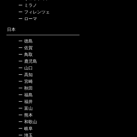
ー
ミラノ
ー
フィレンツェ
ー
ローマ
日本
ー
徳島
ー
佐賀
ー
鳥取
ー
鹿児島
ー
山口
ー
高知
ー
宮崎
ー
秋田
ー
福島
ー
福井
ー
富山
ー
熊本
ー
和歌山
ー
岐阜
ー
埼玉