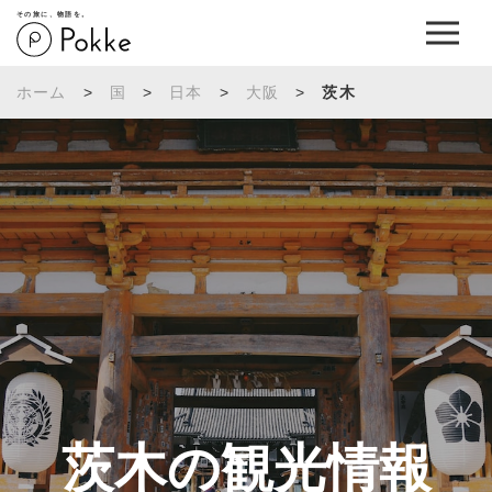
その旅に、物語を。
ホーム
>
国
>
日本
>
大阪
>
茨木
茨木の観光情報