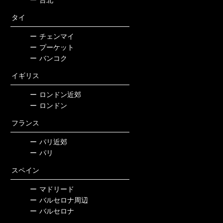
ー
台北
タイ
ー
チェンマイ
ー
プーケット
ー
バンコク
イギリス
ー
ロンドン近郊
ー
ロンドン
フランス
ー
パリ近郊
ー
パリ
スペイン
ー
マドリード
ー
バルセロナ周辺
ー
バルセロナ