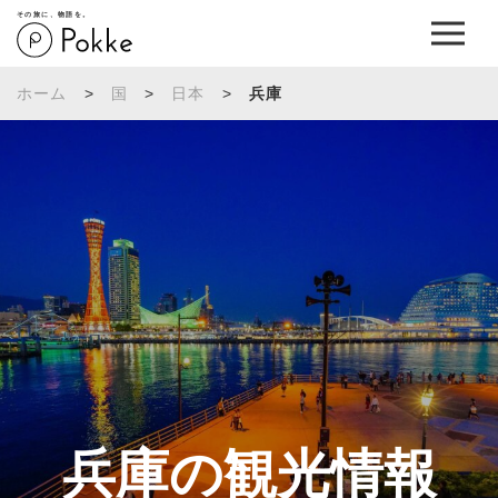
その旅に、物語を。
ホーム
>
国
>
日本
>
兵庫
兵庫の観光情報