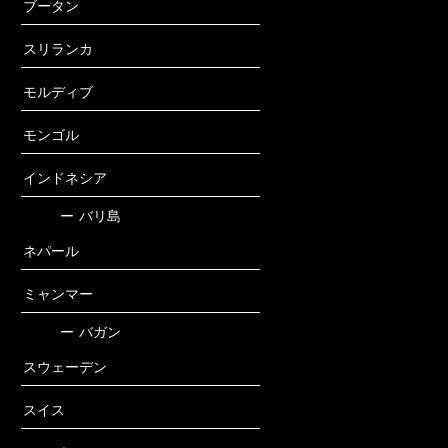
ブータン
スリランカ
モルディブ
モンゴル
インドネシア
ー
バリ島
ネパール
ミャンマー
ー
バガン
スウェーデン
スイス