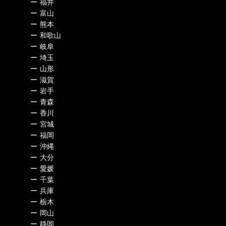
ー
福井
ー
富山
ー
熊本
ー
和歌山
ー
岐阜
ー
埼玉
ー
山形
ー
滋賀
ー
岩手
ー
青森
ー
香川
ー
宮城
ー
福岡
ー
沖縄
ー
大分
ー
愛媛
ー
千葉
ー
兵庫
ー
栃木
ー
岡山
ー
静岡