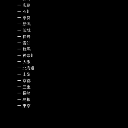
ー
広島
ー
石川
ー
奈良
ー
新潟
ー
茨城
ー
長野
ー
愛知
ー
群馬
ー
神奈川
ー
大阪
ー
北海道
ー
山梨
ー
京都
ー
三重
ー
長崎
ー
島根
ー
東京