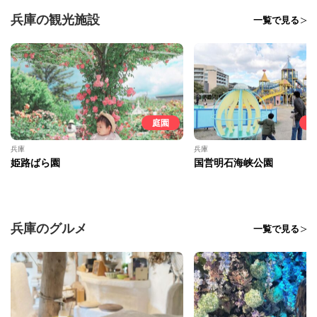
兵庫の観光施設
一覧で見る
庭園
兵庫
兵庫
姫路ばら園
国営明石海峡公園
兵庫のグルメ
一覧で見る