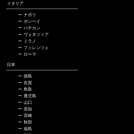
イタリア
ー
ナポリ
ー
ポンペイ
ー
バチカン
ー
ヴェネツィア
ー
ミラノ
ー
フィレンツェ
ー
ローマ
日本
ー
徳島
ー
佐賀
ー
鳥取
ー
鹿児島
ー
山口
ー
高知
ー
宮崎
ー
秋田
ー
福島