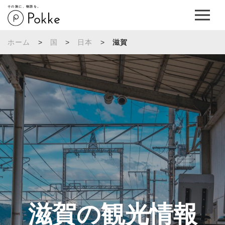
その旅に、物語を。
ホーム
>
国
>
日本
>
滋賀
滋賀の観光情報