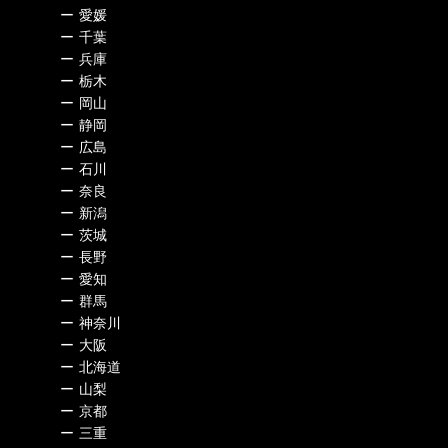
ー
愛媛
ー
千葉
ー
兵庫
ー
栃木
ー
岡山
ー
静岡
ー
広島
ー
石川
ー
奈良
ー
新潟
ー
茨城
ー
長野
ー
愛知
ー
群馬
ー
神奈川
ー
大阪
ー
北海道
ー
山梨
ー
京都
ー
三重