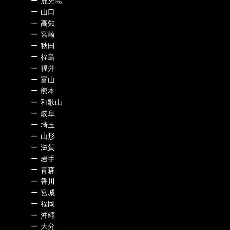
ー
鹿児島
ー
山口
ー
高知
ー
宮崎
ー
秋田
ー
福島
ー
福井
ー
富山
ー
熊本
ー
和歌山
ー
岐阜
ー
埼玉
ー
山形
ー
滋賀
ー
岩手
ー
青森
ー
香川
ー
宮城
ー
福岡
ー
沖縄
ー
大分