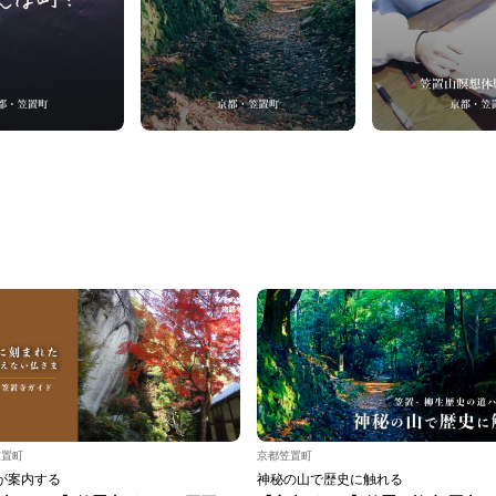
笠置町
京都笠置町
が案内する
神秘の山で歴史に触れる