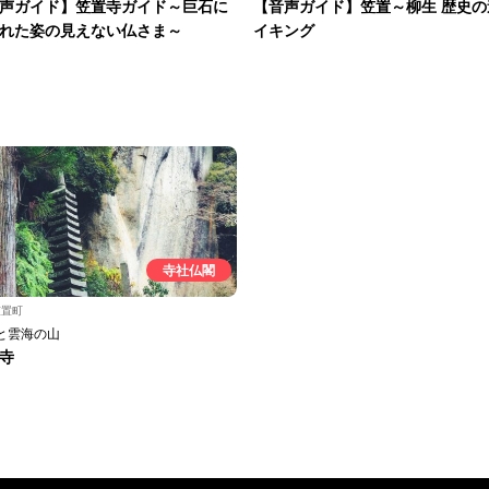
声ガイド】笠置寺ガイド～巨石に
【音声ガイド】笠置～柳生 歴史の
れた姿の見えない仏さま～
イキング
寺社仏閣
笠置町
と雲海の山
寺