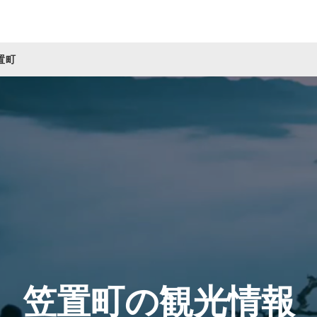
置町
笠置町の観光情報