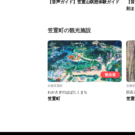
【音声ガイド】笠置山瞑想体験ガイド
【音
刻ま
笠置町の観光施設
散歩道
京都笠置町
京都
わかさぎのはばたくまち
巨石
笠置町
笠置