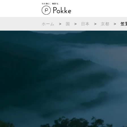
その旅に、物語を。
ホーム
>
国
>
日本
>
京都
>
笠