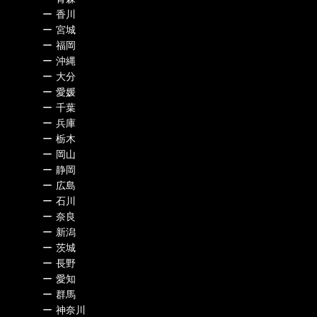
ー
香川
ー
宮城
ー
福岡
ー
沖縄
ー
大分
ー
愛媛
ー
千葉
ー
兵庫
ー
栃木
ー
岡山
ー
静岡
ー
広島
ー
石川
ー
奈良
ー
新潟
ー
茨城
ー
長野
ー
愛知
ー
群馬
ー
神奈川