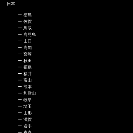
日本
ー
徳島
ー
佐賀
ー
鳥取
ー
鹿児島
ー
山口
ー
高知
ー
宮崎
ー
秋田
ー
福島
ー
福井
ー
富山
ー
熊本
ー
和歌山
ー
岐阜
ー
埼玉
ー
山形
ー
滋賀
ー
岩手
ー
青森