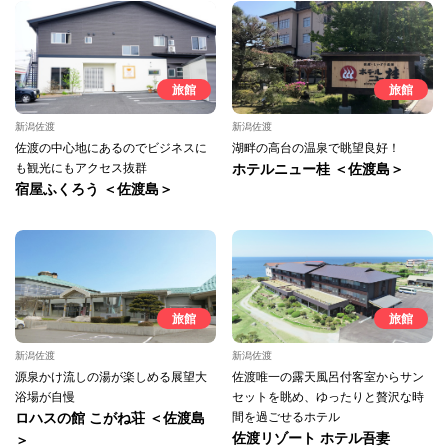
旅館
旅館
新潟佐渡
新潟佐渡
佐渡の中心地にあるのでビジネスに
湖畔の高台の温泉で眺望良好！
も観光にもアクセス抜群
ホテルニュー桂 ＜佐渡島＞
宿屋ふくろう ＜佐渡島＞
旅館
旅館
新潟佐渡
新潟佐渡
源泉かけ流しの湯が楽しめる展望大
佐渡唯一の露天風呂付客室からサン
浴場が自慢
セットを眺め、ゆったりと贅沢な時
ロハスの館 こがね荘 ＜佐渡島
間を過ごせるホテル
佐渡リゾート ホテル吾妻
＞