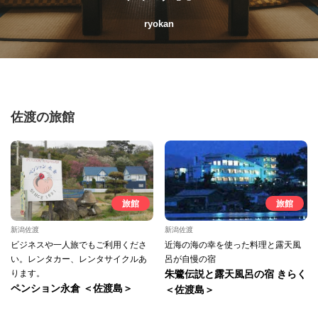
ryokan
佐渡の旅館
旅館
旅館
新潟佐渡
新潟佐渡
ビジネスや一人旅でもご利用くださ
近海の海の幸を使った料理と露天風
い。レンタカー、レンタサイクルあ
呂が自慢の宿
ります。
朱鷺伝説と露天風呂の宿 きらく
ペンション永倉 ＜佐渡島＞
＜佐渡島＞