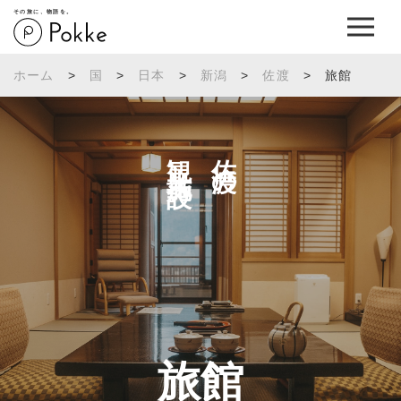
その旅に、物語を。
ホーム
>
国
>
日本
>
新潟
>
佐渡
>
旅館
観光施設へ
佐渡の
旅館