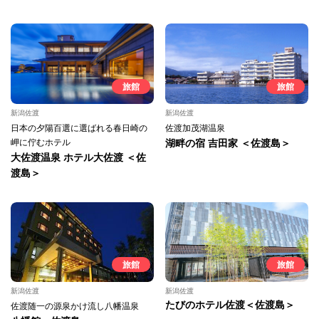
旅館
旅館
新潟佐渡
新潟佐渡
日本の夕陽百選に選ばれる春日崎の
佐渡加茂湖温泉
岬に佇むホテル
湖畔の宿 吉田家 ＜佐渡島＞
大佐渡温泉 ホテル大佐渡 ＜佐
渡島＞
旅館
旅館
新潟佐渡
新潟佐渡
たびのホテル佐渡＜佐渡島＞
佐渡随一の源泉かけ流し八幡温泉