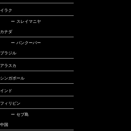
イラク
ー
スレイマニヤ
カナダ
ー
バンクーバー
ブラジル
アラスカ
シンガポール
インド
フィリピン
ー
セブ島
中国