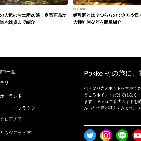
岩手高知
の人気のお土産20選！定番商品か
鍾乳洞とは？つららのでき方や日
当地雑貨まで紹介
大鍾乳洞などを簡単紹介
都市一覧
Pokke その旅に
チリ
様々な観光スポットを音声で案
どころポイントだけではなく
ポーランド
ます。 Pokkeで音声ガイ
ー
クラクフ
かった世界が見えてきます。 あ
クロアチア
サウジアラビア