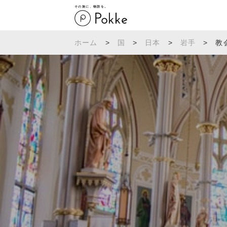
その旅に、物語を。
ホーム
>
国
>
日本
>
岩手
>
教