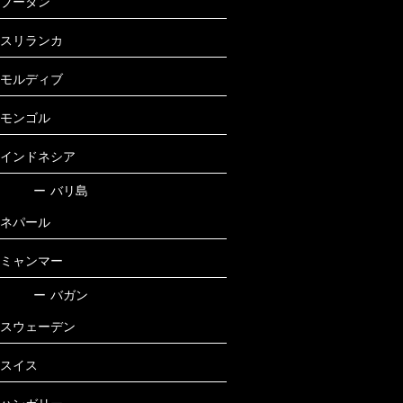
ブータン
スリランカ
モルディブ
モンゴル
インドネシア
ー
バリ島
ネパール
ミャンマー
ー
バガン
スウェーデン
スイス