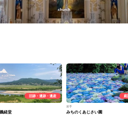
church
旧跡・遺跡・遺産
庭
岩手
義経堂
みちのくあじさい園