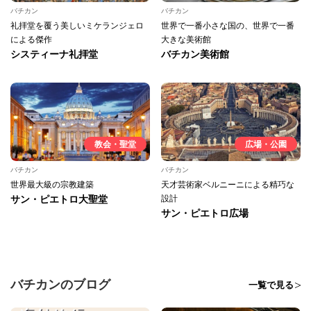
バチカン
バチカン
礼拝堂を覆う美しいミケランジェロ
世界で一番小さな国の、世界で一番
による傑作
大きな美術館
システィーナ礼拝堂
バチカン美術館
教会・聖堂
広場・公園
バチカン
バチカン
世界最大級の宗教建築
天才芸術家ベルニーニによる精巧な
サン・ピエトロ大聖堂
設計
サン・ピエトロ広場
バチカンのブログ
一覧で見る