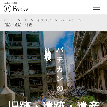
その旅に、物語を。
ホーム
>
国
>
イタリア
>
バチカン
>
旧跡・遺跡・遺産
観光施設へ
バチカンの
旧跡・遺跡・遺産