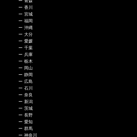
ー
青森
ー
香川
ー
宮城
ー
福岡
ー
沖縄
ー
大分
ー
愛媛
ー
千葉
ー
兵庫
ー
栃木
ー
岡山
ー
静岡
ー
広島
ー
石川
ー
奈良
ー
新潟
ー
茨城
ー
長野
ー
愛知
ー
群馬
ー
神奈川