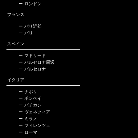
ー
ロンドン
フランス
ー
パリ近郊
ー
パリ
スペイン
ー
マドリード
ー
バルセロナ周辺
ー
バルセロナ
イタリア
ー
ナポリ
ー
ポンペイ
ー
バチカン
ー
ヴェネツィア
ー
ミラノ
ー
フィレンツェ
ー
ローマ