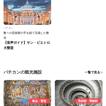
バチカン
数々の芸術家の手を経て完成した教
会
【音声ガイド】サン・ピエトロ
大聖堂
バチカンの観光施設
一覧で見る
教会・聖堂
美術館・博物館