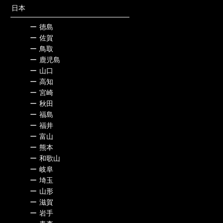
日本
ー
徳島
ー
佐賀
ー
鳥取
ー
鹿児島
ー
山口
ー
高知
ー
宮崎
ー
秋田
ー
福島
ー
福井
ー
富山
ー
熊本
ー
和歌山
ー
岐阜
ー
埼玉
ー
山形
ー
滋賀
ー
岩手