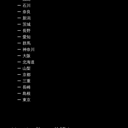
ー
石川
ー
奈良
ー
新潟
ー
茨城
ー
長野
ー
愛知
ー
群馬
ー
神奈川
ー
大阪
ー
北海道
ー
山梨
ー
京都
ー
三重
ー
長崎
ー
島根
ー
東京