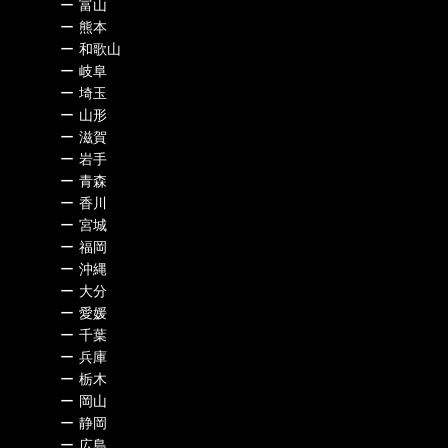
ー
富山
ー
熊本
ー
和歌山
ー
岐阜
ー
埼玉
ー
山形
ー
滋賀
ー
岩手
ー
青森
ー
香川
ー
宮城
ー
福岡
ー
沖縄
ー
大分
ー
愛媛
ー
千葉
ー
兵庫
ー
栃木
ー
岡山
ー
静岡
ー
広島