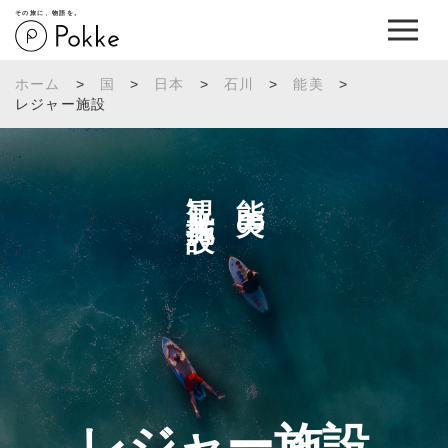
その旅に、物語を。
ホーム
>
国
>
日本
>
石川
>
能美
>
レジャー施設
観光施設へ
能美の
レジャー施設