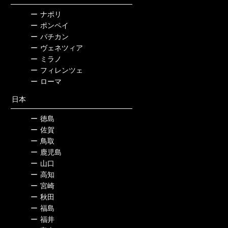
ー
ナポリ
ー
ポンペイ
ー
バチカン
ー
ヴェネツィア
ー
ミラノ
ー
フィレンツェ
ー
ローマ
日本
ー
徳島
ー
佐賀
ー
鳥取
ー
鹿児島
ー
山口
ー
高知
ー
宮崎
ー
秋田
ー
福島
ー
福井