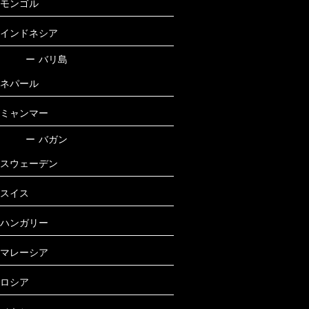
モンゴル
インドネシア
ー
バリ島
ネパール
ミャンマー
ー
バガン
スウェーデン
スイス
ハンガリー
マレーシア
ロシア