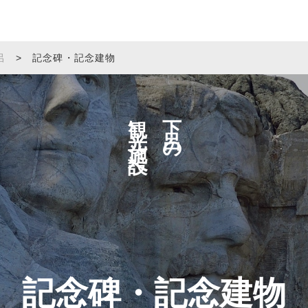
呂
>
記念碑・記念建物
観光施設へ
下呂の
記念碑・記念建物