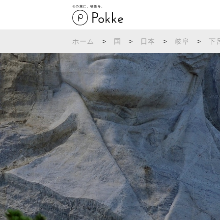
その旅に、物語を。
ホーム
>
国
>
日本
>
岐阜
>
下