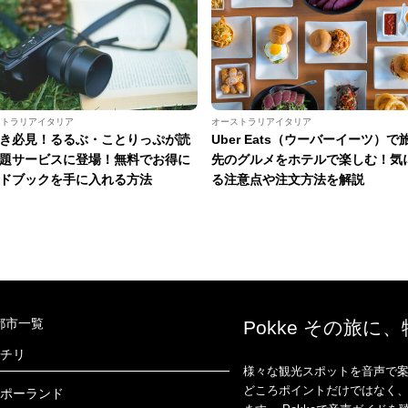
ストラリアイタリア
オーストラリアイタリア
き必見！るるぶ・ことりっぷが読
Uber Eats（ウーバーイーツ）で
題サービスに登場！無料でお得に
先のグルメをホテルで楽しむ！気
ドブックを手に入れる方法
る注意点や注文方法を解説
都市一覧
Pokke その旅に
チリ
様々な観光スポットを音声で案
どころポイントだけではなく
ポーランド