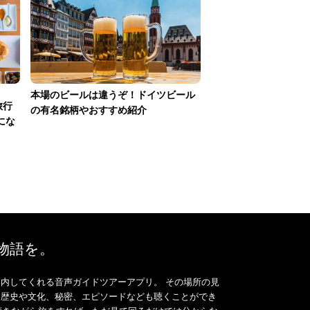
本場のビールは違うぞ！ドイツビール
旅行
の有名銘柄やおすすめ紹介
にな
、物語を。
内してくれる音声ガイドツアーアプリ。 その場所の見
、歴史や文化、秘密、エピソードなども聴くことができ