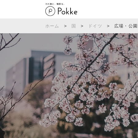
その旅に、物語を。
ホーム
>
国
>
ドイツ
>
広場・公園