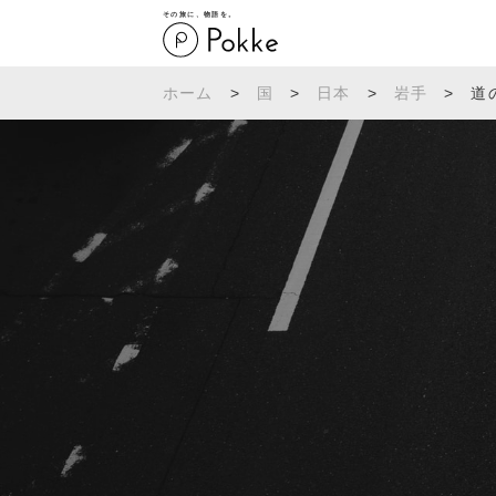
その旅に、物語を。
ホーム
>
国
>
日本
>
岩手
>
道