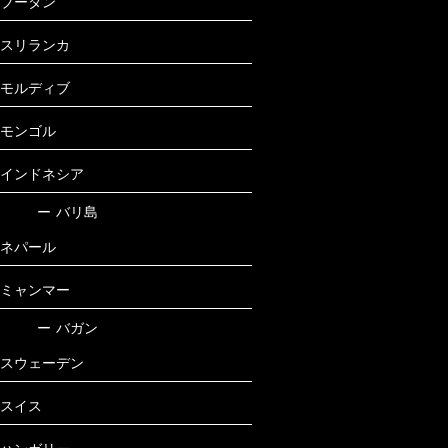
ブータン
スリランカ
モルディブ
モンゴル
インドネシア
ー
バリ島
ネパール
ミャンマー
ー
バガン
スウェーデン
スイス