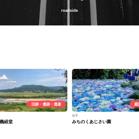
roadside
旧跡・遺跡・遺産
庭
岩手
義経堂
みちのくあじさい園