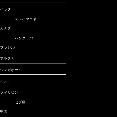
イラク
ー
スレイマニヤ
カナダ
ー
バンクーバー
ブラジル
アラスカ
シンガポール
インド
フィリピン
ー
セブ島
中国