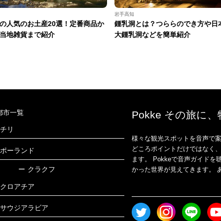
岩手高知
の人気のお土産20選！定番商品か
鍾乳洞とは？つららのでき方や日
当地雑貨まで紹介
大鍾乳洞などを簡単紹介
都市一覧
Pokke その旅に
チリ
様々な観光スポットを音声で案
どころポイントだけではなく
ポーランド
ます。 Pokkeで音声ガイ
ー
クラクフ
かった世界が見えてきます。 あ
クロアチア
サウジアラビア