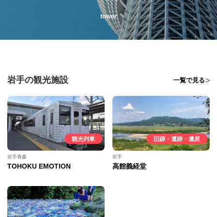
tower
岩手の観光施設
一覧で見る
観光列車
旧跡・遺跡・遺産
岩手青森
岩手
TOHOKU EMOTION
高館義経堂