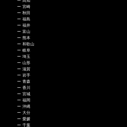
ー
高知
ー
宮崎
ー
秋田
ー
福島
ー
福井
ー
富山
ー
熊本
ー
和歌山
ー
岐阜
ー
埼玉
ー
山形
ー
滋賀
ー
岩手
ー
青森
ー
香川
ー
宮城
ー
福岡
ー
沖縄
ー
大分
ー
愛媛
ー
千葉