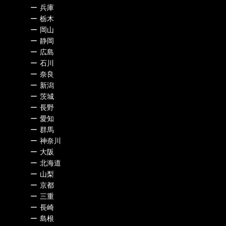
ー
兵庫
ー
栃木
ー
岡山
ー
静岡
ー
広島
ー
石川
ー
奈良
ー
新潟
ー
茨城
ー
長野
ー
愛知
ー
群馬
ー
神奈川
ー
大阪
ー
北海道
ー
山梨
ー
京都
ー
三重
ー
長崎
ー
島根