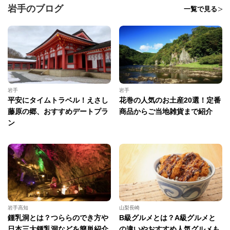
岩手のブログ
一覧で見る
岩手
岩手
平安にタイムトラベル！えさし
花巻の人気のお土産20選！定番
藤原の郷、おすすめデートプラ
商品からご当地雑貨まで紹介
ン
岩手高知
山梨長崎
鍾乳洞とは？つららのでき方や
B級グルメとは？A級グルメと
日本三大鍾乳洞などを簡単紹介
の違いやおすすめ人気グルメも