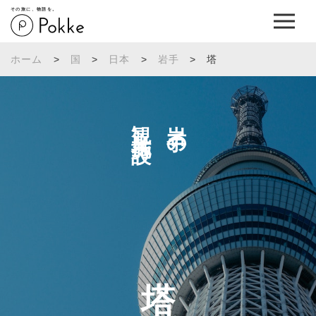
その旅に、物語を。
ホーム
>
国
>
日本
>
岩手
>
塔
観光施設へ
岩手の
塔