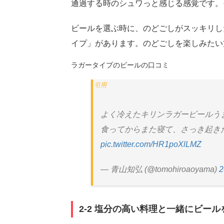
通過する時のシュワっと感じる感覚です。
ビールを選ぶ時に、のどごしがスッキリし
イプ」があります。のどごしを楽しみたい
ラガータイプのビールの口コミ
よく冷えたキリンラガービールう
食ってからまた寝て、さっき起き
pic.twitter.com/HR1poXlLMZ
— 青山知弘 (@tomohiroaoyama)
2-2 塩分の高い料理と一緒にビール