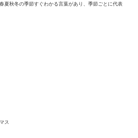
春夏秋冬の季節すぐわかる言葉があり、季節ごとに代表
コピ
tps://jp.pokke.in/blog/7706
マス