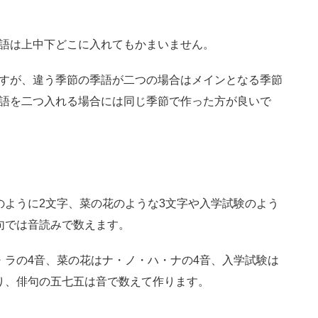
語は上中下どこに入れてもかまいません。
すが、違う季節の季語が二つの場合はメインとなる季節
語を二つ入れる場合には同じ季節で作った方が良いで
のように2文字、菜の花のような3文字や入学試験のよう
句では音読みで数えます。
・ラの4音、菜の花はナ・ノ・ハ・ナの4音、入学試験は
り、俳句の五七五は音で数えて作ります。