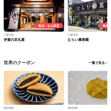
食品・お土産店
食品
三重伊賀
三重伊賀
伊賀の京丸屋
むらい萬香園
世界のクーポン
一覧で見る
愛知岡崎
愛知岡崎