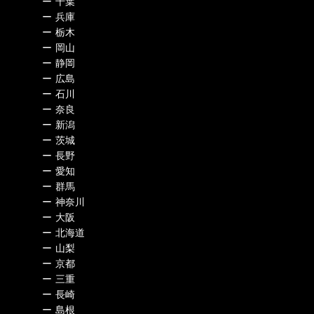
ー
千葉
ー
兵庫
ー
栃木
ー
岡山
ー
静岡
ー
広島
ー
石川
ー
奈良
ー
新潟
ー
茨城
ー
長野
ー
愛知
ー
群馬
ー
神奈川
ー
大阪
ー
北海道
ー
山梨
ー
京都
ー
三重
ー
長崎
ー
島根