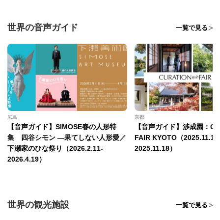
コピー
https://jp.pokke.in/blog/8175
世界の音声ガイド
一覧で見る
広島
京都
【音声ガイド】SIMOSE春の人形特
【音声ガイド】渉成園：CUR
集 四谷シモン —果てしない人形愛／
FAIR KYOTO（2025.11.15
下瀬家のひな祭り（2026.2.11-
2025.11.18）
2026.4.19）
世界の観光施設
一覧で見る