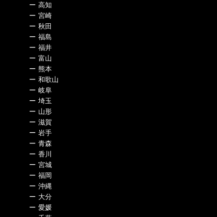
ー
高知
ー
宮崎
ー
秋田
ー
福島
ー
福井
ー
富山
ー
熊本
ー
和歌山
ー
岐阜
ー
埼玉
ー
山形
ー
滋賀
ー
岩手
ー
青森
ー
香川
ー
宮城
ー
福岡
ー
沖縄
ー
大分
ー
愛媛