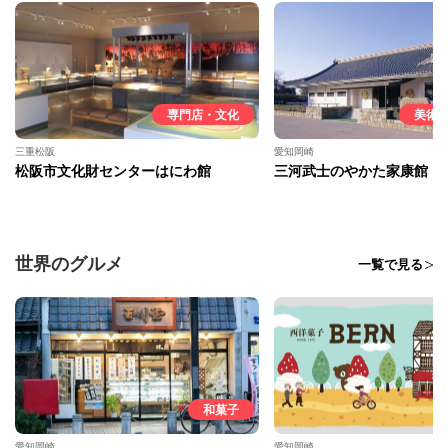
専門店・文化
美術
三重松阪
愛知岡崎
松阪市文化財センターはにわ館
三河武士のやかた家康館
世界のグルメ
一覧で見る
和菓子
愛知岡崎
愛知岡崎