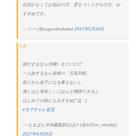
自信がなくてお悩みの方、壁をつくりがちの方、お
すすめです。
— いー (@sugunakubaka)
2017年5月14日
旅行するなら沖縄いきたいけど
一人旅するなら長崎の「五島列島」
島だから迷子になる事もないし
海と山と美味しいごはんが満喫できるし
はじめての旅にもおすすめ(*´Д｀)
#モアチャレ宣言
— なまぱん＠内臓脂肪おばけ (@147cm_chubby)
2017年4月15日