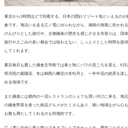
東京から1時間ほどで到着する、日本の隠れリゾート地といえるのが
倉です。海沿いを走る江ノ電にゆられながら、湘南の海風に吹かれ
のんびりとした旅行や、古都鎌倉の歴史を感じさせる寺巡りは、団
旅行や人ごみの多い都会では味わえない、しっとりとした時間を提
してくれます。
夏目漱石も愛した鎌倉文学館では春と秋にバラの見ごろを迎え、6月
明月院の紫陽花、冬は鶴岡八幡宮の冬牡丹と、一年中花の絶景を楽
める地域です。
また鎌倉には都内の一流レストランのシェフも買い付けに来る、地
の鎌倉野菜を使った絶品グルメがたくさんあり、狭い地域ながら心
お腹も満たしてくれるのも特徴的です。
江ノ電に自由に乗り降りできるプレミアチケットや、季節ごとのイ