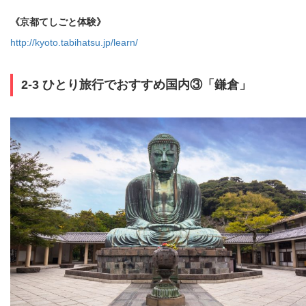
《京都てしごと体験》
http://kyoto.tabihatsu.jp/learn/
2-3 ひとり旅行でおすすめ国内③「鎌倉」
コピ
https://jp.pokke.in/blog/9155