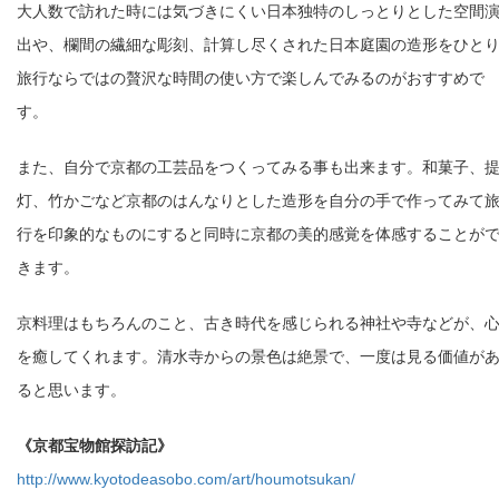
大人数で訪れた時には気づきにくい日本独特のしっとりとした空間
出や、欄間の繊細な彫刻、計算し尽くされた日本庭園の造形をひと
旅行ならではの贅沢な時間の使い方で楽しんでみるのがおすすめで
す。
また、自分で京都の工芸品をつくってみる事も出来ます。和菓子、
灯、竹かごなど京都のはんなりとした造形を自分の手で作ってみて
行を印象的なものにすると同時に京都の美的感覚を体感することが
きます。
京料理はもちろんのこと、古き時代を感じられる神社や寺などが、
を癒してくれます。清水寺からの景色は絶景で、一度は見る価値が
ると思います。
《京都宝物館探訪記》
http://www.kyotodeasobo.com/art/houmotsukan/