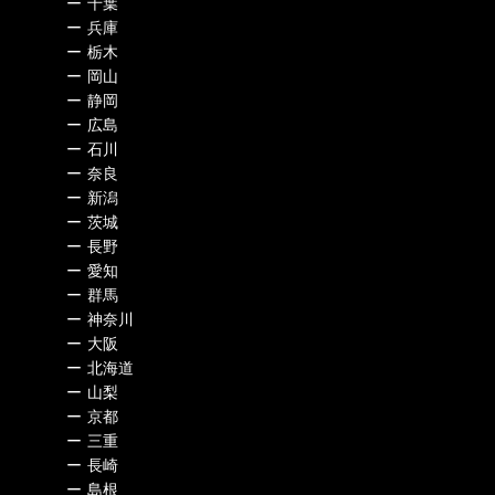
ー
千葉
ー
兵庫
ー
栃木
ー
岡山
ー
静岡
ー
広島
ー
石川
ー
奈良
ー
新潟
ー
茨城
ー
長野
ー
愛知
ー
群馬
ー
神奈川
ー
大阪
ー
北海道
ー
山梨
ー
京都
ー
三重
ー
長崎
ー
島根