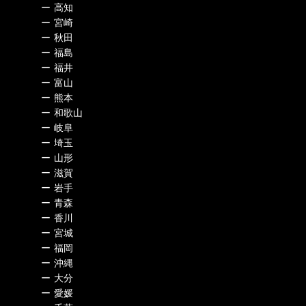
ー
高知
ー
宮崎
ー
秋田
ー
福島
ー
福井
ー
富山
ー
熊本
ー
和歌山
ー
岐阜
ー
埼玉
ー
山形
ー
滋賀
ー
岩手
ー
青森
ー
香川
ー
宮城
ー
福岡
ー
沖縄
ー
大分
ー
愛媛