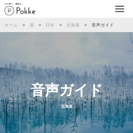
その旅に、物語を。
ホーム
>
国
>
日本
>
北海道
>
音声ガイド
音声ガイド
北海道