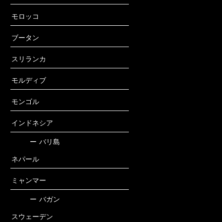
モロッコ
ブータン
スリランカ
モルディブ
モンゴル
インドネシア
ー
バリ島
ネパール
ミャンマー
ー
バガン
スウェーデン