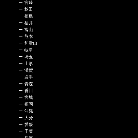
ー
宮崎
ー
秋田
ー
福島
ー
福井
ー
富山
ー
熊本
ー
和歌山
ー
岐阜
ー
埼玉
ー
山形
ー
滋賀
ー
岩手
ー
青森
ー
香川
ー
宮城
ー
福岡
ー
沖縄
ー
大分
ー
愛媛
ー
千葉