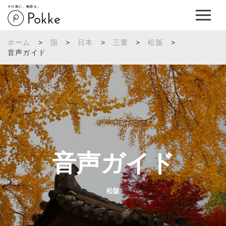
その旅に、物語を。
ホーム
>
国
>
日本
>
三重
>
松阪
>
音声ガイド
音声ガイド
松阪