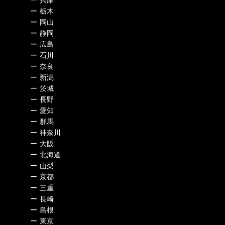
ー
兵庫
ー
栃木
ー
岡山
ー
静岡
ー
広島
ー
石川
ー
奈良
ー
新潟
ー
茨城
ー
長野
ー
愛知
ー
群馬
ー
神奈川
ー
大阪
ー
北海道
ー
山梨
ー
京都
ー
三重
ー
長崎
ー
島根
ー
東京