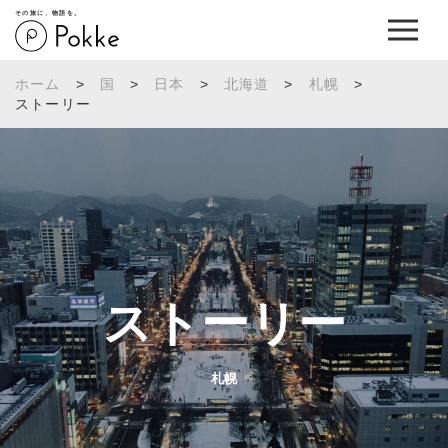
その旅に、物語を。
ホーム
>
国
>
日本
>
北海道
>
札幌
>
ストーリー
ストーリー
札幌