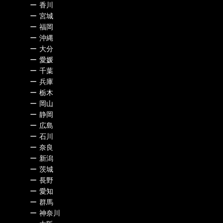
ー
香川
ー
宮城
ー
福岡
ー
沖縄
ー
大分
ー
愛媛
ー
千葉
ー
兵庫
ー
栃木
ー
岡山
ー
静岡
ー
広島
ー
石川
ー
奈良
ー
新潟
ー
茨城
ー
長野
ー
愛知
ー
群馬
ー
神奈川