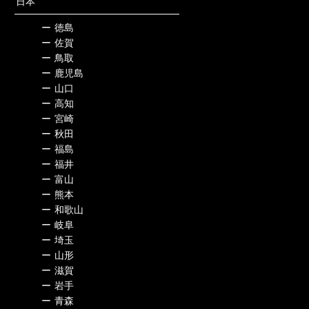
日本
ー
徳島
ー
佐賀
ー
鳥取
ー
鹿児島
ー
山口
ー
高知
ー
宮崎
ー
秋田
ー
福島
ー
福井
ー
富山
ー
熊本
ー
和歌山
ー
岐阜
ー
埼玉
ー
山形
ー
滋賀
ー
岩手
ー
青森