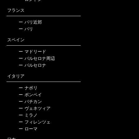
フランス
ー
パリ近郊
ー
パリ
スペイン
ー
マドリード
ー
バルセロナ周辺
ー
バルセロナ
イタリア
ー
ナポリ
ー
ポンペイ
ー
バチカン
ー
ヴェネツィア
ー
ミラノ
ー
フィレンツェ
ー
ローマ