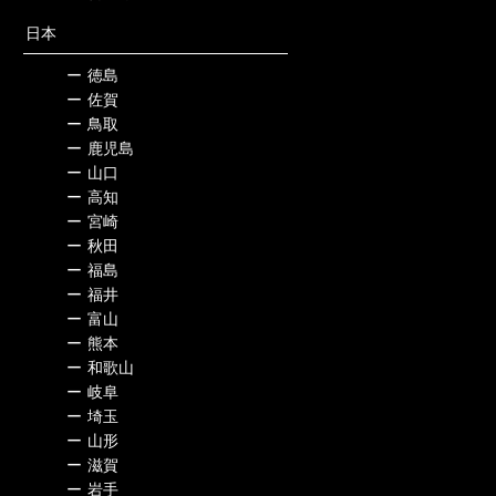
日本
ー
徳島
ー
佐賀
ー
鳥取
ー
鹿児島
ー
山口
ー
高知
ー
宮崎
ー
秋田
ー
福島
ー
福井
ー
富山
ー
熊本
ー
和歌山
ー
岐阜
ー
埼玉
ー
山形
ー
滋賀
ー
岩手