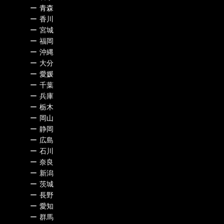
ー
青森
ー
香川
ー
宮城
ー
福岡
ー
沖縄
ー
大分
ー
愛媛
ー
千葉
ー
兵庫
ー
栃木
ー
岡山
ー
静岡
ー
広島
ー
石川
ー
奈良
ー
新潟
ー
茨城
ー
長野
ー
愛知
ー
群馬