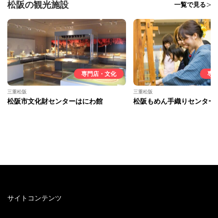
松阪の観光施設
一覧で見る
専門店・文化
専
三重松阪
三重松阪
松阪市文化財センターはにわ館
松阪もめん手織りセンター
サイトコンテンツ