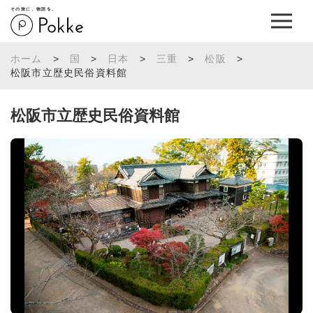
その旅に、物語を。
ホーム
>
国
>
日本
>
三重
>
松阪
>
松阪市立歴史民俗資料館
松阪市立歴史民俗資料館