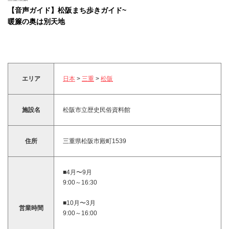
【音声ガイド】松阪まち歩きガイド~
暖簾の奥は別天地
エリア
日本
>
三重
>
松阪
施設名
松阪市立歴史民俗資料館
住所
三重県松阪市殿町1539
■4月〜9月
9:00～16:30
■10月〜3月
営業時間
9:00～16:00