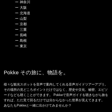
ー
神奈川
ー
大阪
ー
北海道
ー
山梨
ー
京都
ー
三重
ー
長崎
ー
島根
ー
東京
Pokke その旅に、物語を。
様々な観光スポットを音声で案内してくれる音声ガイドツアーアプリ。
その場所の見どころポイントだけではなく、歴史や文化、秘密、エピソ
ードなども聴くことができます。 Pokkeで音声ガイドを聴きながら旅を
すれば、ただ見て回るだけでは分からなかった世界が見えてきます。
あなたもPokkeと一緒に出かけてみませんか？