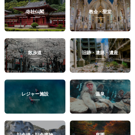
寺社仏閣
教会・聖堂
散歩道
旧跡・遺跡・遺産
レジャー施設
温泉
記念碑・記念建物
庭園