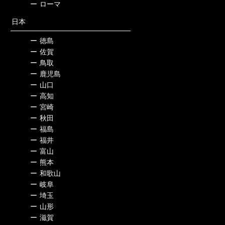
ー
ローマ
日本
ー
徳島
ー
佐賀
ー
鳥取
ー
鹿児島
ー
山口
ー
高知
ー
宮崎
ー
秋田
ー
福島
ー
福井
ー
富山
ー
熊本
ー
和歌山
ー
岐阜
ー
埼玉
ー
山形
ー
滋賀