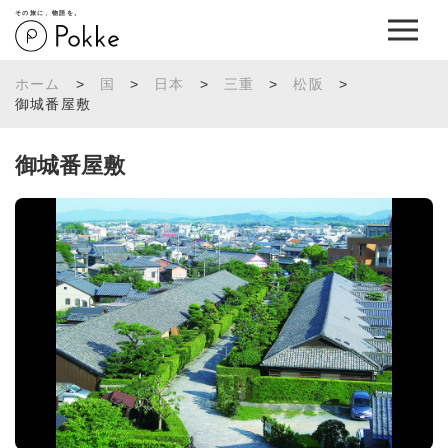
その旅に、物語を。
ホーム
>
国
>
日本
>
三重
>
松阪
>
御城番屋敷
御城番屋敷