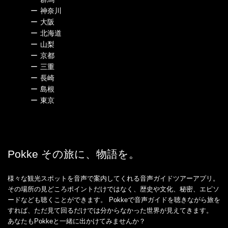
ー
神奈川
ー
大阪
ー
北海道
ー
山梨
ー
京都
ー
三重
ー
長崎
ー
島根
ー
東京
Pokke その旅に、物語を。
様々な観光スポットを音声で案内してくれる音声ガイドツアーアプリ。
その場所の見どころポイントだけではなく、歴史や文化、秘密、エピソ
ードなども聴くことができます。 Pokkeで音声ガイドを聴きながら旅を
すれば、ただ見て回るだけでは分からなかった世界が見えてきます。
あなたもPokkeと一緒に出かけてみませんか？