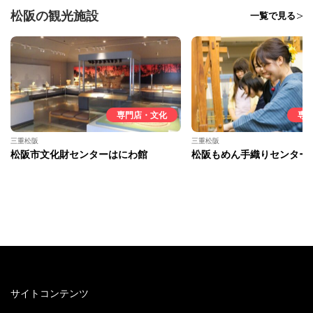
松阪の観光施設
一覧で見る
専門店・文化
専
三重松阪
三重松阪
松阪市文化財センターはにわ館
松阪もめん手織りセンター
サイトコンテンツ