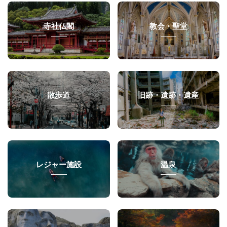
寺社仏閣
教会・聖堂
散歩道
旧跡・遺跡・遺産
レジャー施設
温泉