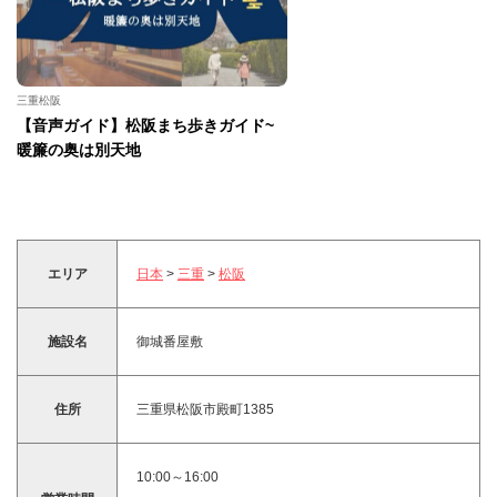
三重松阪
【音声ガイド】松阪まち歩きガイド~
暖簾の奥は別天地
エリア
日本
>
三重
>
松阪
施設名
御城番屋敷
住所
三重県松阪市殿町1385
10:00～16:00