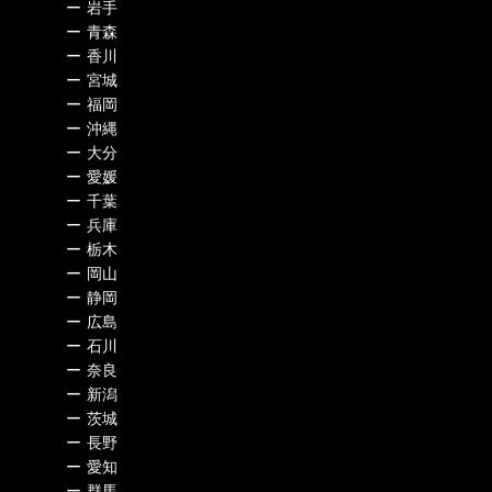
ー
岩手
ー
青森
ー
香川
ー
宮城
ー
福岡
ー
沖縄
ー
大分
ー
愛媛
ー
千葉
ー
兵庫
ー
栃木
ー
岡山
ー
静岡
ー
広島
ー
石川
ー
奈良
ー
新潟
ー
茨城
ー
長野
ー
愛知
ー
群馬