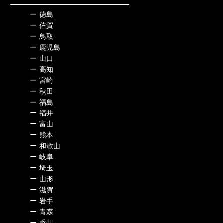
ー
徳島
ー
佐賀
ー
鳥取
ー
鹿児島
ー
山口
ー
高知
ー
宮崎
ー
秋田
ー
福島
ー
福井
ー
富山
ー
熊本
ー
和歌山
ー
岐阜
ー
埼玉
ー
山形
ー
滋賀
ー
岩手
ー
青森
ー
香川