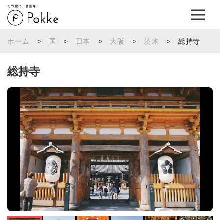
その旅に、物語を。
ホーム
>
国
>
日本
>
大阪
>
茨木
>
総持寺
総持寺