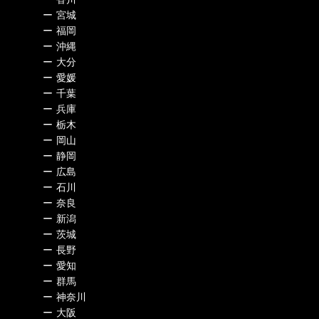
ー
宮城
ー
福岡
ー
沖縄
ー
大分
ー
愛媛
ー
千葉
ー
兵庫
ー
栃木
ー
岡山
ー
静岡
ー
広島
ー
石川
ー
奈良
ー
新潟
ー
茨城
ー
長野
ー
愛知
ー
群馬
ー
神奈川
ー
大阪