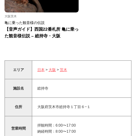
大阪茨木
亀に乗った観音様の伝説
【音声ガイド】西国22番札所 亀に乗っ
た観音様伝説 – 総持寺・大阪
エリア
日本
>
大阪
>
茨木
施設名
総持寺
住所
大阪府茨木市総持寺１丁目６−１
拝観時間：6:00〜17:00
営業時間
納経時間：8:00〜17:00