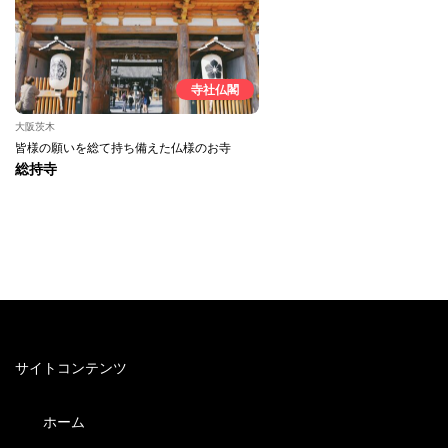
寺社仏閣
大阪茨木
皆様の願いを総て持ち備えた仏様のお寺
総持寺
サイトコンテンツ
ホーム