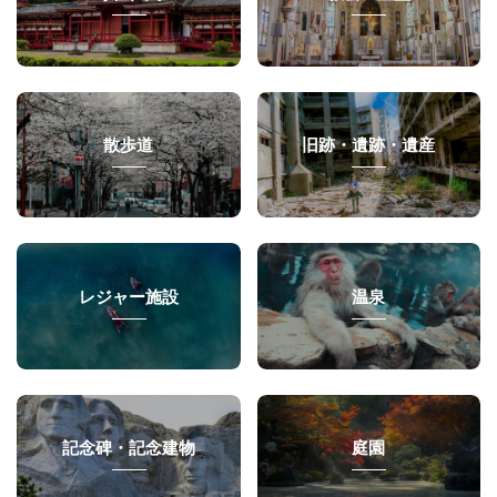
散歩道
旧跡・遺跡・遺産
レジャー施設
温泉
記念碑・記念建物
庭園