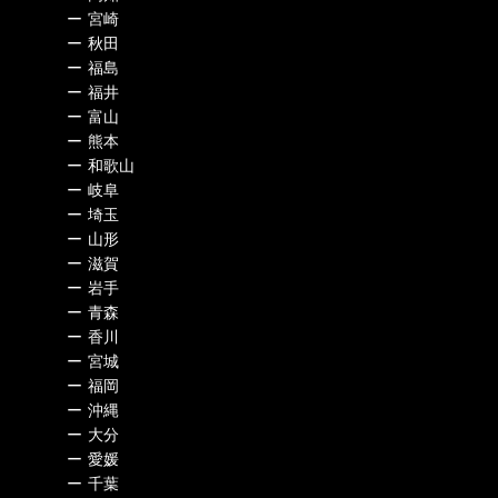
ー
宮崎
ー
秋田
ー
福島
ー
福井
ー
富山
ー
熊本
ー
和歌山
ー
岐阜
ー
埼玉
ー
山形
ー
滋賀
ー
岩手
ー
青森
ー
香川
ー
宮城
ー
福岡
ー
沖縄
ー
大分
ー
愛媛
ー
千葉