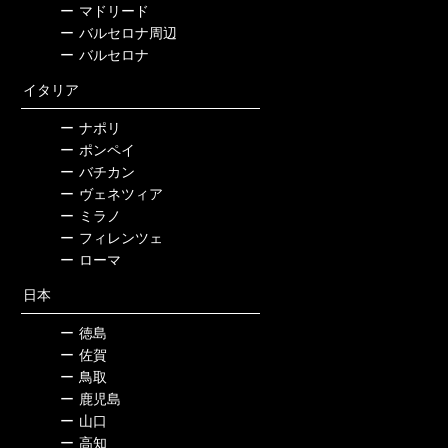
ー
マドリード
ー
バルセロナ周辺
ー
バルセロナ
イタリア
ー
ナポリ
ー
ポンペイ
ー
バチカン
ー
ヴェネツィア
ー
ミラノ
ー
フィレンツェ
ー
ローマ
日本
ー
徳島
ー
佐賀
ー
鳥取
ー
鹿児島
ー
山口
ー
高知