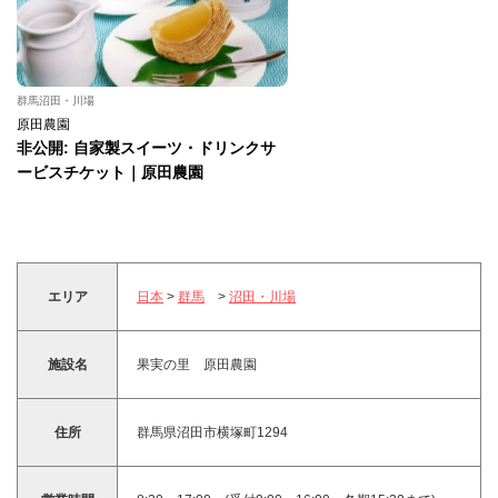
群馬沼田・川場
原田農園
非公開: 自家製スイーツ・ドリンクサ
ービスチケット｜原田農園
エリア
日本
>
群馬
>
沼田・川場
施設名
果実の里 原田農園
住所
群馬県沼田市横塚町1294