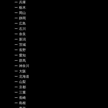
ー
兵庫
ー
栃木
ー
岡山
ー
静岡
ー
広島
ー
石川
ー
奈良
ー
新潟
ー
茨城
ー
長野
ー
愛知
ー
群馬
ー
神奈川
ー
大阪
ー
北海道
ー
山梨
ー
京都
ー
三重
ー
長崎
ー
島根