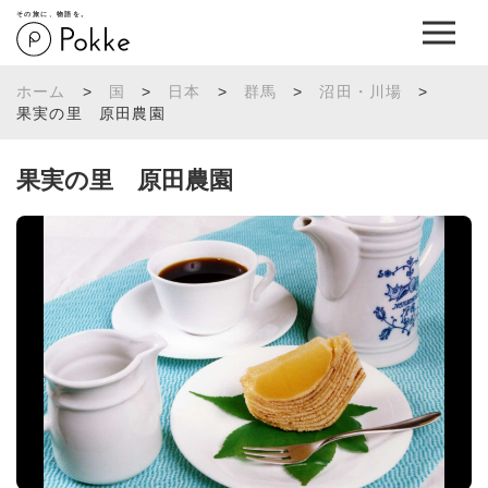
その旅に、物語を。
ホーム
>
国
>
日本
>
群馬
>
沼田・川場
>
果実の里 原田農園
果実の里 原田農園