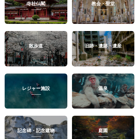
寺社仏閣
教会・聖堂
散歩道
旧跡・遺跡・遺産
レジャー施設
温泉
記念碑・記念建物
庭園