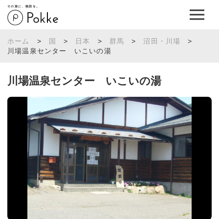
その旅に、物語を。
ホーム
>
国
>
日本
>
群馬
>
沼田・川場
>
川場温泉センター いこいの湯
川場温泉センター いこいの湯