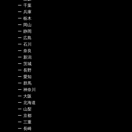
ー
千葉
ー
兵庫
ー
栃木
ー
岡山
ー
静岡
ー
広島
ー
石川
ー
奈良
ー
新潟
ー
茨城
ー
長野
ー
愛知
ー
群馬
ー
神奈川
ー
大阪
ー
北海道
ー
山梨
ー
京都
ー
三重
ー
長崎