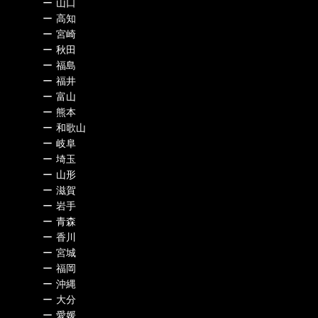
ー
山口
ー
高知
ー
宮崎
ー
秋田
ー
福島
ー
福井
ー
富山
ー
熊本
ー
和歌山
ー
岐阜
ー
埼玉
ー
山形
ー
滋賀
ー
岩手
ー
青森
ー
香川
ー
宮城
ー
福岡
ー
沖縄
ー
大分
ー
愛媛