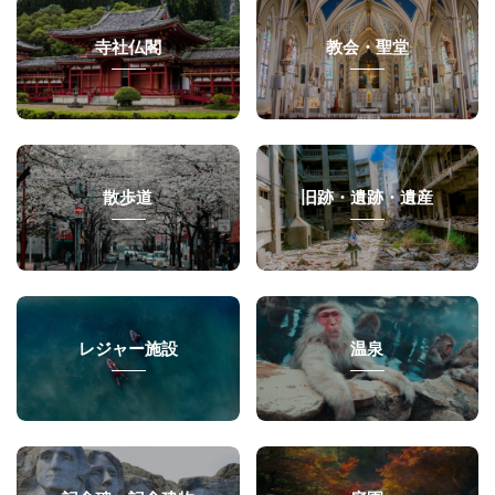
寺社仏閣
教会・聖堂
散歩道
旧跡・遺跡・遺産
レジャー施設
温泉