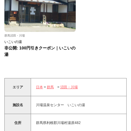
群馬沼田・川場
いこいの湯
非公開: 100円引きクーポン｜いこいの
湯
エリア
日本
>
群馬
>
沼田・川場
施設名
川場温泉センター いこいの湯
住所
群馬県利根郡川場村湯原482