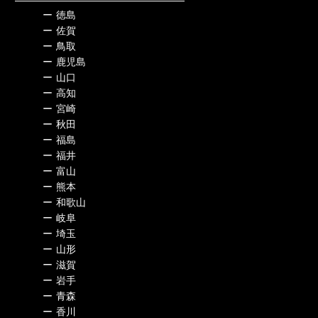
ー
徳島
ー
佐賀
ー
鳥取
ー
鹿児島
ー
山口
ー
高知
ー
宮崎
ー
秋田
ー
福島
ー
福井
ー
富山
ー
熊本
ー
和歌山
ー
岐阜
ー
埼玉
ー
山形
ー
滋賀
ー
岩手
ー
青森
ー
香川