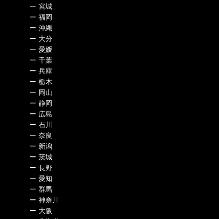
ー
宮城
ー
福岡
ー
沖縄
ー
大分
ー
愛媛
ー
千葉
ー
兵庫
ー
栃木
ー
岡山
ー
静岡
ー
広島
ー
石川
ー
奈良
ー
新潟
ー
茨城
ー
長野
ー
愛知
ー
群馬
ー
神奈川
ー
大阪