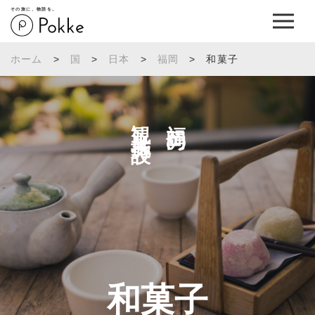
その旅に、物語を。
ホーム
>
国
>
日本
>
福岡
>
和菓子
観光施設へ
福岡の
和菓子