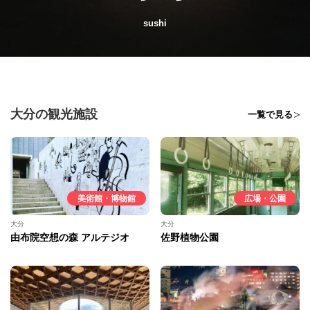
sushi
大分の観光施設
一覧で見る
美術館・博物館
広場・公園
大分
大分
由布院空想の森 アルテジオ
佐野植物公園