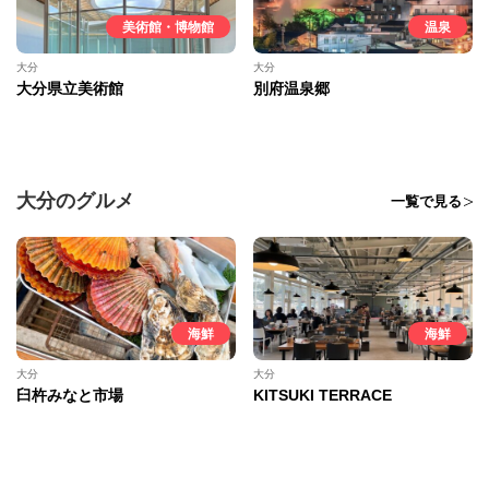
美術館・博物館
温泉
大分
大分
大分県立美術館
別府温泉郷
大分のグルメ
一覧で見る
海鮮
海鮮
大分
大分
臼杵みなと市場
KITSUKI TERRACE