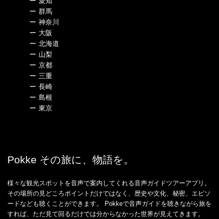
ー
愛知
ー
群馬
ー
神奈川
ー
大阪
ー
北海道
ー
山梨
ー
京都
ー
三重
ー
長崎
ー
島根
ー
東京
Pokke その旅に、物語を。
様々な観光スポットを音声で案内してくれる音声ガイドツアーアプリ。
その場所の見どころポイントだけではなく、歴史や文化、秘密、エピソ
ードなども聴くことができます。 Pokkeで音声ガイドを聴きながら旅を
すれば、ただ見て回るだけでは分からなかった世界が見えてきます。