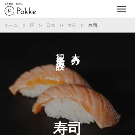
その旅に、物語を。
ホーム
>
国
>
日本
>
大分
>
寿司
観光施設へ
大分の
寿司