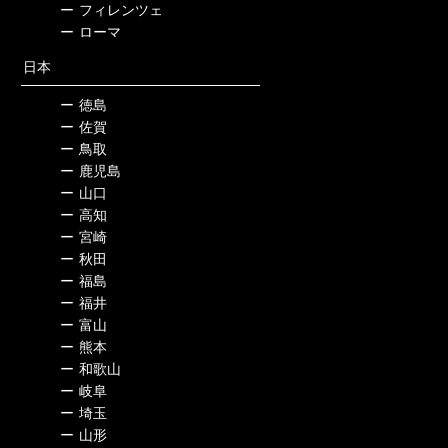
ー
フィレンツェ
ー
ローマ
日本
ー
徳島
ー
佐賀
ー
鳥取
ー
鹿児島
ー
山口
ー
高知
ー
宮崎
ー
秋田
ー
福島
ー
福井
ー
富山
ー
熊本
ー
和歌山
ー
岐阜
ー
埼玉
ー
山形