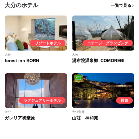
大分のホテル
一覧で見る
リゾートホテル
コテージ・グランピング
大分
大分
forest inn BORN
湯布院温泉郷 COMOREBI
ラグジュアリーホテル
旅館
大分
大分別府
ガレリア御堂原
山荘 神和苑