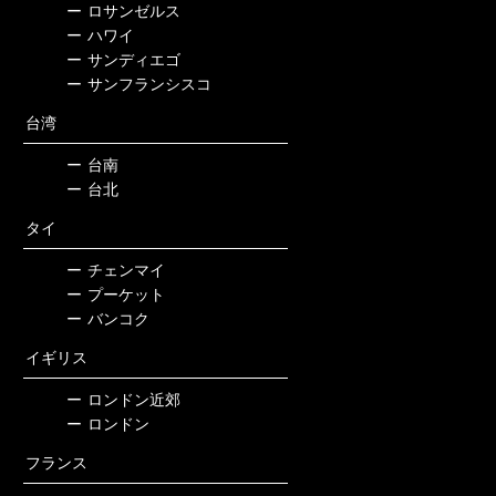
ー
ロサンゼルス
ー
ハワイ
ー
サンディエゴ
ー
サンフランシスコ
台湾
ー
台南
ー
台北
タイ
ー
チェンマイ
ー
プーケット
ー
バンコク
イギリス
ー
ロンドン近郊
ー
ロンドン
フランス