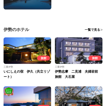
伊勢のホテル
一覧で見る
旅館
旅館
三重伊勢
三重伊勢
いにしえの宿 伊久（共立リゾ
伊勢志摩 二見浦 夫婦岩前
ート）
旅館 大石屋