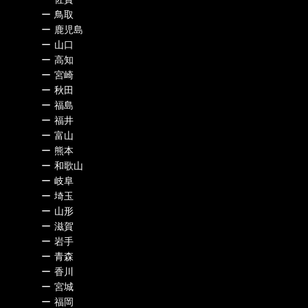
ー
鳥取
ー
鹿児島
ー
山口
ー
高知
ー
宮崎
ー
秋田
ー
福島
ー
福井
ー
富山
ー
熊本
ー
和歌山
ー
岐阜
ー
埼玉
ー
山形
ー
滋賀
ー
岩手
ー
青森
ー
香川
ー
宮城
ー
福岡