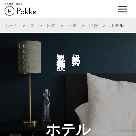
その旅に、物語を。
ホーム
>
国
>
日本
>
三重
>
伊勢
>
ホテル
観光施設へ
伊勢の
ホテル