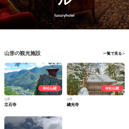
luxuryhotel
山形の観光施設
一覧で見る
寺社仏閣
寺社仏閣
山形
山形
立石寺
總光寺