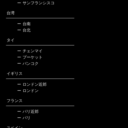
ー
サンフランシスコ
台湾
ー
台南
ー
台北
タイ
ー
チェンマイ
ー
プーケット
ー
バンコク
イギリス
ー
ロンドン近郊
ー
ロンドン
フランス
ー
パリ近郊
ー
パリ
スペイン