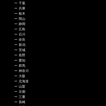
ー
千葉
ー
兵庫
ー
栃木
ー
岡山
ー
静岡
ー
広島
ー
石川
ー
奈良
ー
新潟
ー
茨城
ー
長野
ー
愛知
ー
群馬
ー
神奈川
ー
大阪
ー
北海道
ー
山梨
ー
京都
ー
三重
ー
長崎