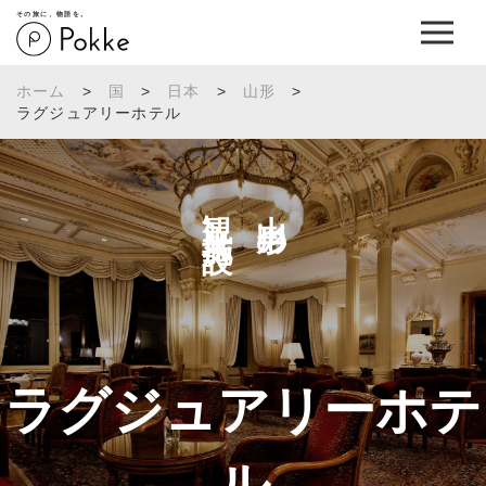
その旅に、物語を。
ホーム
>
国
>
日本
>
山形
>
ラグジュアリーホテル
観光施設へ
山形の
ラグジュアリーホテ
ル