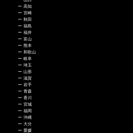
ー
高知
ー
宮崎
ー
秋田
ー
福島
ー
福井
ー
富山
ー
熊本
ー
和歌山
ー
岐阜
ー
埼玉
ー
山形
ー
滋賀
ー
岩手
ー
青森
ー
香川
ー
宮城
ー
福岡
ー
沖縄
ー
大分
ー
愛媛