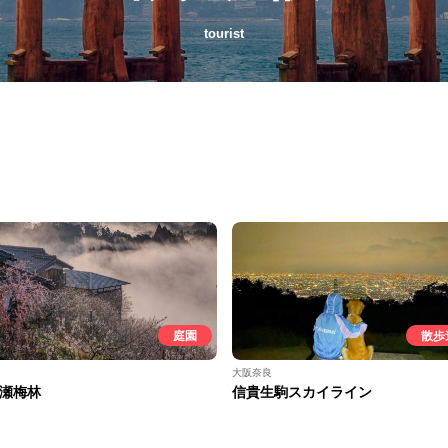
tourist
庭園
散歩
大阪奈良
瀬梅林
信貴生駒スカイライン