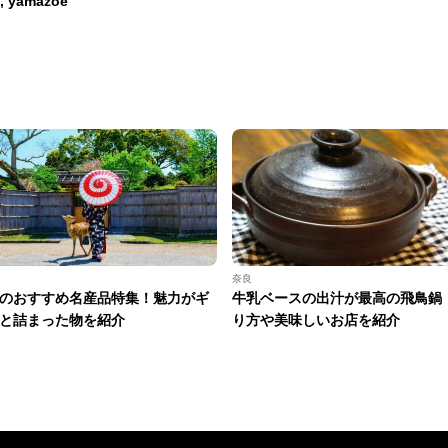
, yamazoe
奈良
のおすすめ名産品特集！魅力がギ
牛乳ベースの出汁が最高の飛鳥鍋
と詰まった物を紹介
り方や美味しいお店を紹介