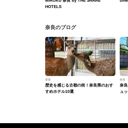
MIROKU 奈良 by THE SHARE
ume
HOTELS
奈良のブログ
奈良
奈良
歴史を感じる古都の街！奈良県のおす
奈良
すめホテル10選
ュッ