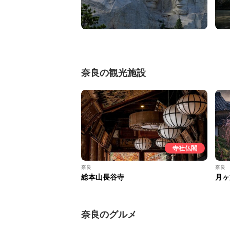
奈良の観光施設
寺社仏閣
奈良
奈良
総本山長谷寺
月ヶ
奈良のグルメ