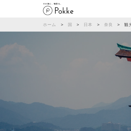
その旅に、物語を。
ホーム
>
国
>
日本
>
奈良
>
観