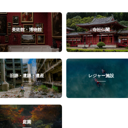
美術館・博物館
寺社仏閣
旧跡・遺跡・遺産
レジャー施設
庭園