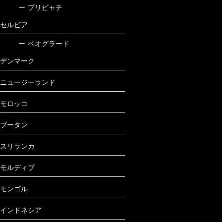
ー
プリピャチ
セルビア
ー
ベオグラード
デンマーク
ニュージーランド
モロッコ
ブータン
スリランカ
モルディブ
モンゴル
インドネシア