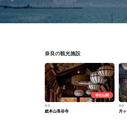
奈良の観光施設
寺社仏閣
奈良
奈良
総本山長谷寺
月ヶ