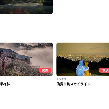
庭園
散歩
大阪奈良
瀬梅林
信貴生駒スカイライン