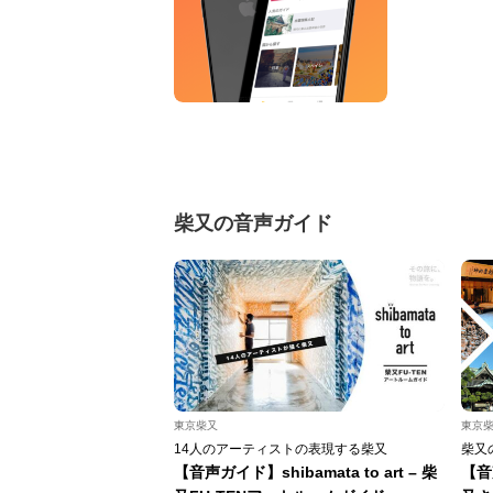
柴又の音声ガイド
東京柴又
東京
14人のアーティストの表現する柴又
柴又
【音声ガイド】shibamata to art – 柴
【音