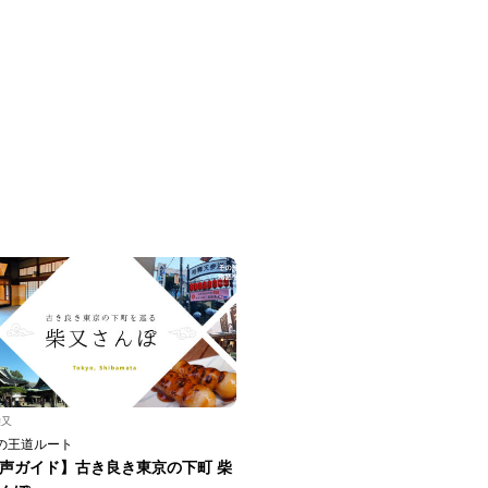
柴又
の王道ルート
声ガイド】古き良き東京の下町 柴