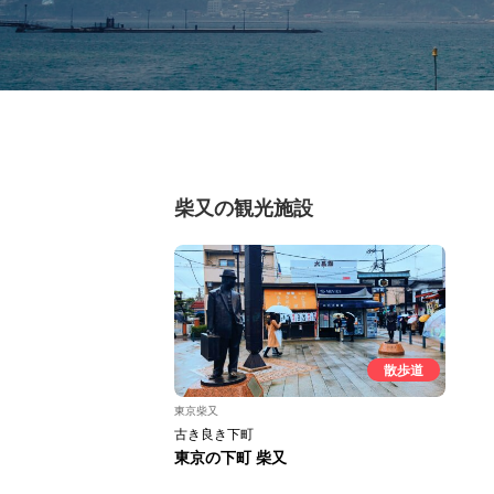
柴又の観光施設
散歩道
東京柴又
古き良き下町
東京の下町 柴又