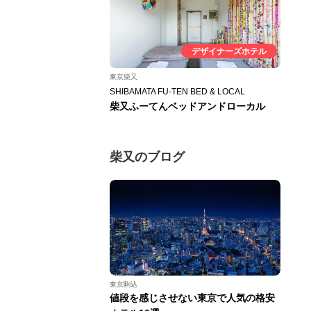
デザイナーズホテル
東京柴又
SHIBAMATA FU-TEN BED & LOCAL
柴又ふーてんベッドアンドローカル
柴又のブログ
東京駒込
値段を感じさせない東京で人気の格安