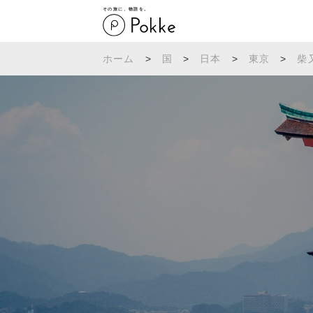
その旅に、物語を。
ホーム
>
国
>
日本
>
東京
>
柴