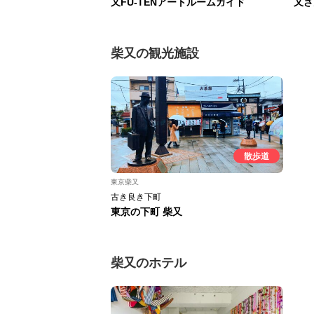
又FU-TENアートルームガイド
又さ
柴又の観光施設
散歩道
東京柴又
古き良き下町
東京の下町 柴又
柴又のホテル