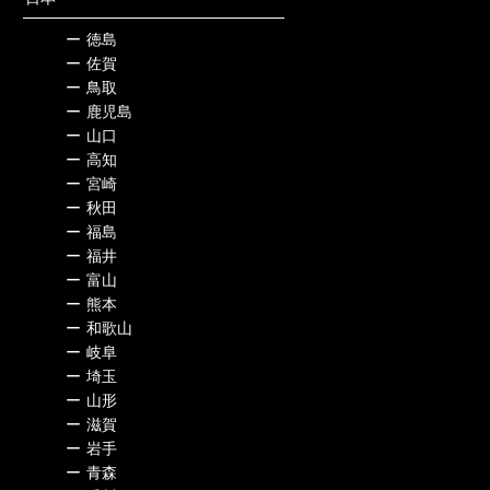
ー
徳島
ー
佐賀
ー
鳥取
ー
鹿児島
ー
山口
ー
高知
ー
宮崎
ー
秋田
ー
福島
ー
福井
ー
富山
ー
熊本
ー
和歌山
ー
岐阜
ー
埼玉
ー
山形
ー
滋賀
ー
岩手
ー
青森