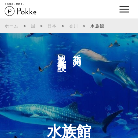
その旅に、物語を。
ホーム
>
国
>
日本
>
香川
>
水族館
観光施設へ
香川の
水族館