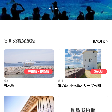
aquarium
香川の観光施設
一覧で見る
美術館・博物館
道の駅
香川
香川
男木島
道の駅 小豆島オリーブ公園