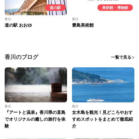
道の駅
美術館・博物館
香川
香川
道の駅 おおゆ
豊島美術館
香川のブログ
一覧で見る
香川
香川
『アートと温泉』香川県の直島
女木島を観光！見どころやおす
でオリジナルの癒しの旅行を体
すめスポットをまとめて徹底紹
験
介