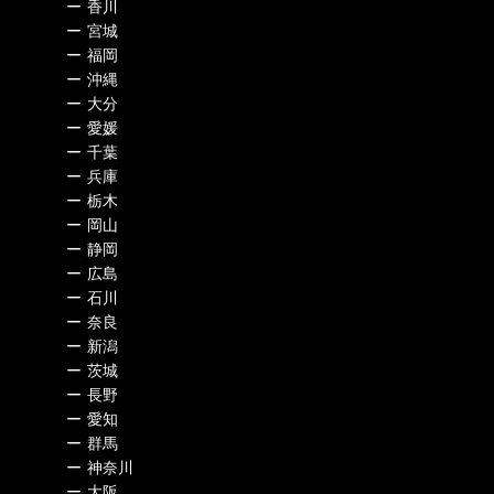
ー
香川
ー
宮城
ー
福岡
ー
沖縄
ー
大分
ー
愛媛
ー
千葉
ー
兵庫
ー
栃木
ー
岡山
ー
静岡
ー
広島
ー
石川
ー
奈良
ー
新潟
ー
茨城
ー
長野
ー
愛知
ー
群馬
ー
神奈川
ー
大阪