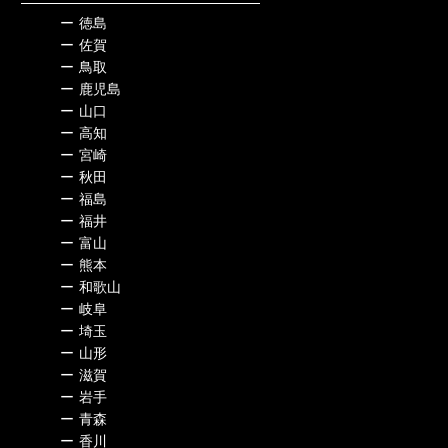
ー
徳島
ー
佐賀
ー
鳥取
ー
鹿児島
ー
山口
ー
高知
ー
宮崎
ー
秋田
ー
福島
ー
福井
ー
富山
ー
熊本
ー
和歌山
ー
岐阜
ー
埼玉
ー
山形
ー
滋賀
ー
岩手
ー
青森
ー
香川