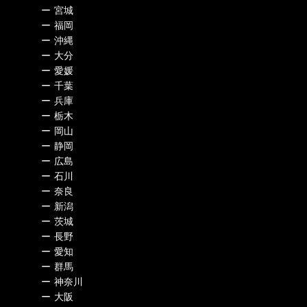
ー
宮城
ー
福岡
ー
沖縄
ー
大分
ー
愛媛
ー
千葉
ー
兵庫
ー
栃木
ー
岡山
ー
静岡
ー
広島
ー
石川
ー
奈良
ー
新潟
ー
茨城
ー
長野
ー
愛知
ー
群馬
ー
神奈川
ー
大阪