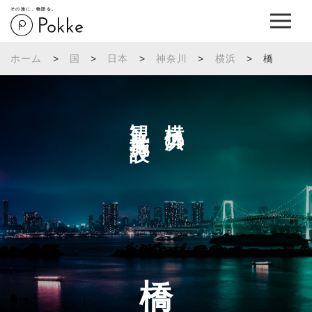
その旅に、物語を。
ホーム
>
国
>
日本
>
神奈川
>
横浜
>
橋
観光施設へ
横浜の
橋