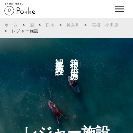
その旅に、物語を。
ホーム
>
国
>
日本
>
神奈川
>
箱根・小田原
>
レジャー施設
観光施設へ
箱根・小田原の
レジャー施設