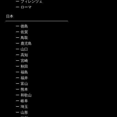
ー
フィレンツェ
ー
ローマ
日本
ー
徳島
ー
佐賀
ー
鳥取
ー
鹿児島
ー
山口
ー
高知
ー
宮崎
ー
秋田
ー
福島
ー
福井
ー
富山
ー
熊本
ー
和歌山
ー
岐阜
ー
埼玉
ー
山形