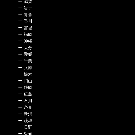
ー
滋賀
ー
岩手
ー
青森
ー
香川
ー
宮城
ー
福岡
ー
沖縄
ー
大分
ー
愛媛
ー
千葉
ー
兵庫
ー
栃木
ー
岡山
ー
静岡
ー
広島
ー
石川
ー
奈良
ー
新潟
ー
茨城
ー
長野
ー
愛知