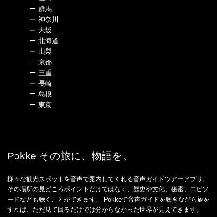
ー
群馬
ー
神奈川
ー
大阪
ー
北海道
ー
山梨
ー
京都
ー
三重
ー
長崎
ー
島根
ー
東京
Pokke その旅に、物語を。
様々な観光スポットを音声で案内してくれる音声ガイドツアーアプリ。
その場所の見どころポイントだけではなく、歴史や文化、秘密、エピソ
ードなども聴くことができます。 Pokkeで音声ガイドを聴きながら旅を
すれば、ただ見て回るだけでは分からなかった世界が見えてきます。