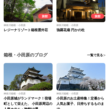
旅館
旅館
神奈川箱根・小田原
神奈川箱根・小田原
レジーナリゾート箱根雲外荘
強羅花扇 円かの杜
箱根・小田原のブログ
一覧で見る
神奈川箱根・小田原
神奈川箱根・小田原
小田原城がランドマーク！宿場
小田原のお土産特集！定番から
町として栄えた、 小田原周辺の
人気お菓子、日持ちするものま
人気ホテル・旅館10選
で