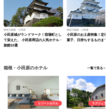
神奈川箱根・小田原
神奈川箱根・小田原
小田原城がランドマーク！宿場町とし
小田原のお土産特集！定番
て栄えた、 小田原周辺の人気ホテル・
菓子、日持ちするものまで
旅館10選
箱根・小田原のホテル
一覧で見る
リゾートホテル
ラグジュア