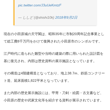
pic.twitter.com/J3uUeKmtzF
— ししど (@shishi10k)
2018年9月2日
現在の小田原城の天守閣は、昭和35年に市制20周年記念事業とし
て総工費8千万円をかけて復興された小田原市のシンボルです。
江戸時代に造られた雛型や当時の建築の際に用いられた設計図を
基に復元され、内部は歴史資料の展示施設となっています。
その構造は4階建構造となっており、地上38.7m、鉄筋コンクリー
ト造、延床面積1,822平米となっています。
また内部の歴史展示施設には、甲冑・刀剣・絵図・古文書など、
小田原の歴史や武家文化等を紹介する資料が展示されています。