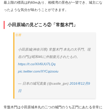
最上階の標高は約60mあり、相模湾の景色が一望でき、城主にな
ったような気分が味わうことができます。
小田原城の見どころ②「常盤木門」
小田原城(神奈川県) 常盤木門 本丸の大手門。現
在の門は昭和46に外観復元されたもの。
https://t.co/XiV6UU7LQq
pic.twitter.com/XYCqizsoiu
— 日本の城写真集 (@castle_jpn)
2016年12月9
日
常盤木門は小田原城本丸の二つの城門のうち正門にあたる非常に