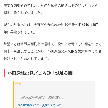
重要な防御拠点でした。そのためその構造は他の門よりも大きく
堅固に作られていました。
現在の常盤木門は、天守閣が作られた約10年後の昭和46（1971）
年に再建されました。
常盤木とは常緑広葉樹林の意味で、松の木が青々しい葉をつけて
何十年も生長することから、小田原城の永久的な繁栄を願って名
付けられたと言われています。
小田原城の見どころ③「城址公園」
小田原城址公園は、梅が盛り。
pic.twitter.com/6jQWTRqGcc