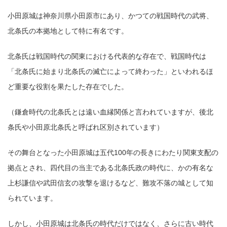
小田原城は神奈川県小田原市にあり、かつての戦国時代の武将、
北条氏の本拠地として特に有名です。
北条氏は戦国時代の関東における代表的な存在で、戦国時代は
「北条氏に始まり北条氏の滅亡によって終わった」といわれるほ
ど重要な役割を果たした存在でした。
（鎌倉時代の北条氏とは遠い血縁関係と言われていますが、後北
条氏や小田原北条氏と呼ばれ区別されています）
その舞台となった小田原城は五代100年の長きにわたり関東支配の
拠点とされ、四代目の当主である北条氏政の時代に、かの有名な
上杉謙信や武田信玄の攻撃を退けるなど、難攻不落の城として知
られています。
しかし、小田原城は北条氏の時代だけではなく、さらに古い時代