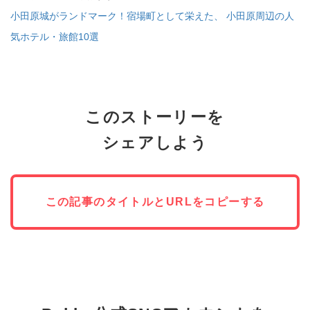
コピー
https://jp.pokke.in/blog/7436
小田原城がランドマーク！宿場町として栄えた、 小田原周辺の人
気ホテル・旅館10選
このストーリーを
シェアしよう
この記事のタイトルとURLをコピーする