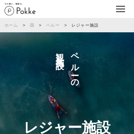
その旅に、物語を。
ホーム
>
国
>
ペルー
>
レジャー施設
観光施設へ
ペルーの
レジャー施設