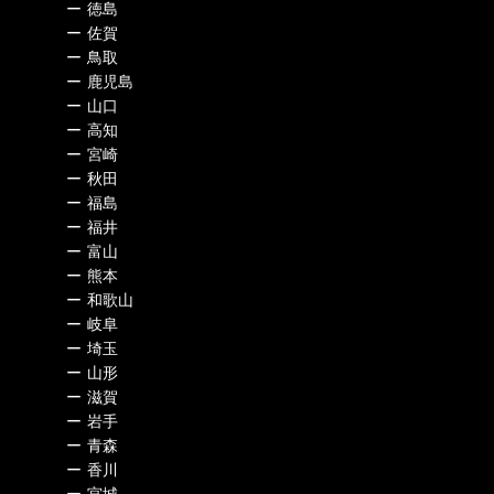
ー
徳島
ー
佐賀
ー
鳥取
ー
鹿児島
ー
山口
ー
高知
ー
宮崎
ー
秋田
ー
福島
ー
福井
ー
富山
ー
熊本
ー
和歌山
ー
岐阜
ー
埼玉
ー
山形
ー
滋賀
ー
岩手
ー
青森
ー
香川