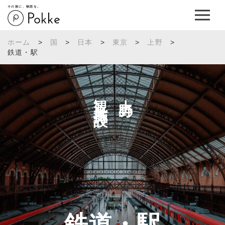
その旅に、物語を。
ホーム
>
国
>
日本
>
東京
>
上野
>
鉄道・駅
観光施設へ
上野の
鉄道・駅