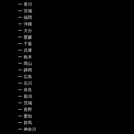
ー
香川
ー
宮城
ー
福岡
ー
沖縄
ー
大分
ー
愛媛
ー
千葉
ー
兵庫
ー
栃木
ー
岡山
ー
静岡
ー
広島
ー
石川
ー
奈良
ー
新潟
ー
茨城
ー
長野
ー
愛知
ー
群馬
ー
神奈川