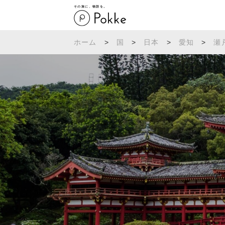
その旅に、物語を。
ホーム
>
国
>
日本
>
愛知
>
瀬