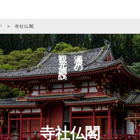
戸
>
寺社仏閣
観光施設へ
瀬戸の
寺社仏閣