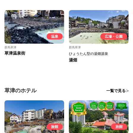
温泉
広場・公園
群馬草津
群馬草津
草津温泉街
ひょうたん型の湯畑源泉
湯畑
草津のホテル
一覧で見る
旅館
旅館