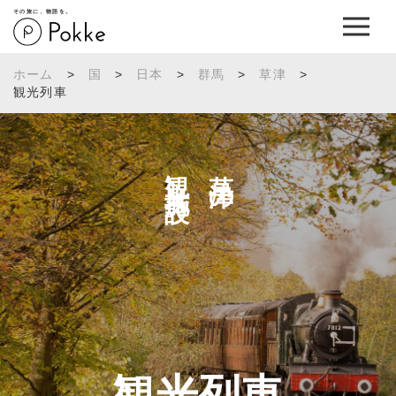
その旅に、物語を。
ホーム
>
国
>
日本
>
群馬
>
草津
>
観光列車
観光施設へ
草津の
観光列車