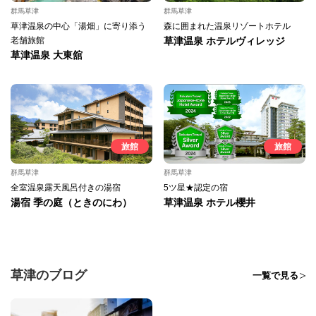
群馬草津
群馬草津
草津温泉の中心「湯畑」に寄り添う
森に囲まれた温泉リゾートホテル
老舗旅館
草津温泉 ホテルヴィレッジ
草津温泉 大東舘
旅館
旅館
群馬草津
群馬草津
全室温泉露天風呂付きの湯宿
5ツ星★認定の宿
湯宿 季の庭（ときのにわ）
草津温泉 ホテル櫻井
草津のブログ
一覧で見る