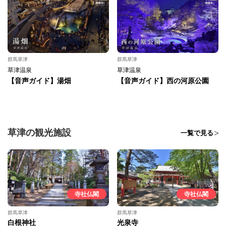
群馬草津
群馬草津
草津温泉
草津温泉
【音声ガイド】湯畑
【音声ガイド】西の河原公園
草津の観光施設
一覧で見る
寺社仏閣
寺社仏閣
群馬草津
群馬草津
白根神社
光泉寺