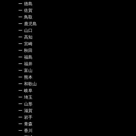
ー
徳島
ー
佐賀
ー
鳥取
ー
鹿児島
ー
山口
ー
高知
ー
宮崎
ー
秋田
ー
福島
ー
福井
ー
富山
ー
熊本
ー
和歌山
ー
岐阜
ー
埼玉
ー
山形
ー
滋賀
ー
岩手
ー
青森
ー
香川