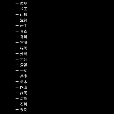
ー
岐阜
ー
埼玉
ー
山形
ー
滋賀
ー
岩手
ー
青森
ー
香川
ー
宮城
ー
福岡
ー
沖縄
ー
大分
ー
愛媛
ー
千葉
ー
兵庫
ー
栃木
ー
岡山
ー
静岡
ー
広島
ー
石川
ー
奈良