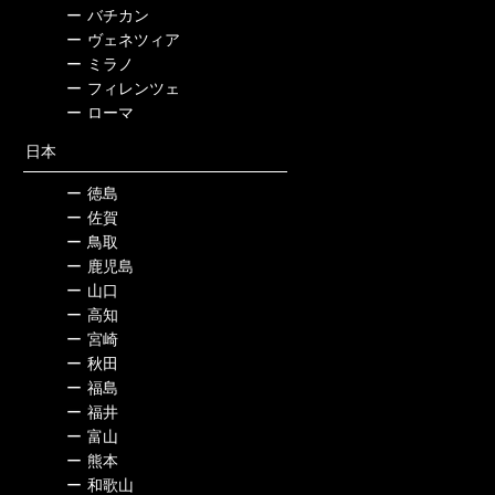
ー
バチカン
ー
ヴェネツィア
ー
ミラノ
ー
フィレンツェ
ー
ローマ
日本
ー
徳島
ー
佐賀
ー
鳥取
ー
鹿児島
ー
山口
ー
高知
ー
宮崎
ー
秋田
ー
福島
ー
福井
ー
富山
ー
熊本
ー
和歌山