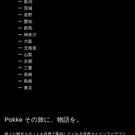
ー
新潟
ー
茨城
ー
長野
ー
愛知
ー
群馬
ー
神奈川
ー
大阪
ー
北海道
ー
山梨
ー
京都
ー
三重
ー
長崎
ー
島根
ー
東京
Pokke その旅に、物語を。
様々な観光スポットを音声で案内してくれる音声ガイドツアーアプリ。