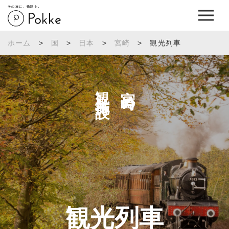
その旅に、物語を。
ホーム
>
国
>
日本
>
宮崎
>
観光列車
観光施設へ
宮崎の
観光列車