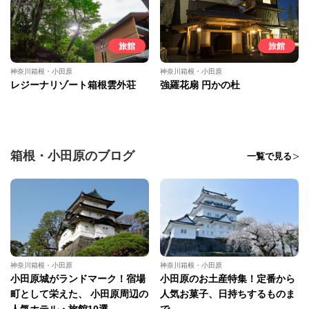
旅館
旅館
神奈川箱根・小田原
神奈川箱根・小田原
レジーナリゾート箱根雲外荘
強羅花扇 円かの杜
箱根・小田原のブログ
一覧で見る
神奈川箱根・小田原
神奈川箱根・小田原
小田原城がランドマーク！宿場
小田原のお土産特集！定番から
町として栄えた、 小田原周辺の
人気お菓子、日持ちするものま
人気ホテル・旅館10選
で