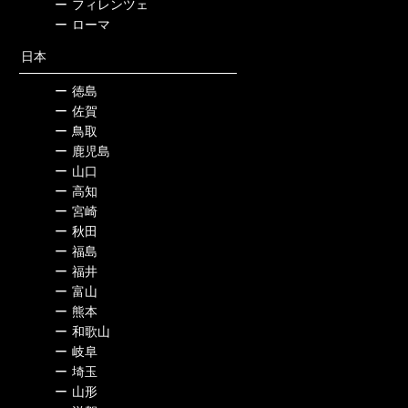
ー
フィレンツェ
ー
ローマ
日本
ー
徳島
ー
佐賀
ー
鳥取
ー
鹿児島
ー
山口
ー
高知
ー
宮崎
ー
秋田
ー
福島
ー
福井
ー
富山
ー
熊本
ー
和歌山
ー
岐阜
ー
埼玉
ー
山形