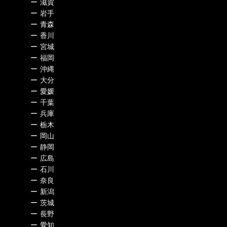
ー
滋賀
ー
岩手
ー
青森
ー
香川
ー
宮城
ー
福岡
ー
沖縄
ー
大分
ー
愛媛
ー
千葉
ー
兵庫
ー
栃木
ー
岡山
ー
静岡
ー
広島
ー
石川
ー
奈良
ー
新潟
ー
茨城
ー
長野
ー
愛知