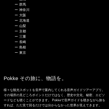
ー
群馬
ー
神奈川
ー
大阪
ー
北海道
ー
山梨
ー
京都
ー
三重
ー
長崎
ー
島根
ー
東京
Pokke その旅に、物語を。
様々な観光スポットを音声で案内してくれる音声ガイドツアーアプリ。
その場所の見どころポイントだけではなく、歴史や文化、秘密、エピソ
ードなども聴くことができます。 Pokkeで音声ガイドを聴きながら旅を
すれば、ただ見て回るだけでは分からなかった世界が見えてきます。