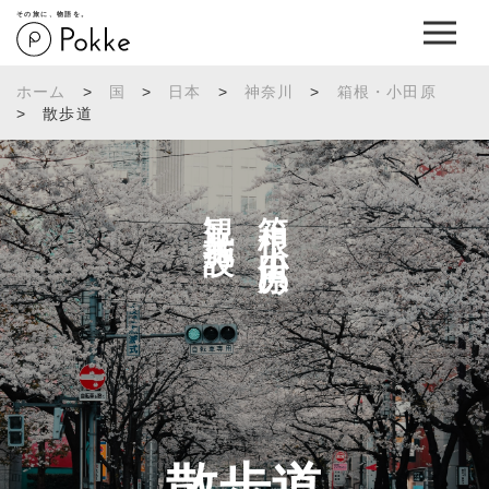
その旅に、物語を。
ホーム
>
国
>
日本
>
神奈川
>
箱根・小田原
>
散歩道
観光施設へ
箱根・小田原の
散歩道