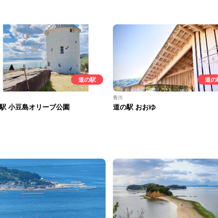
道の駅
道の
香川
駅 小豆島オリーブ公園
道の駅 おおゆ