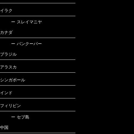
イラク
ー
スレイマニヤ
カナダ
ー
バンクーバー
ブラジル
アラスカ
シンガポール
インド
フィリピン
ー
セブ島
中国