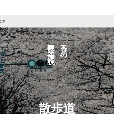
歩道
観光施設へ
香川の
散歩道