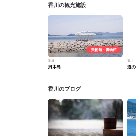
香川の観光施設
美術館・博物館
香川
香川
男木島
道の
香川のブログ