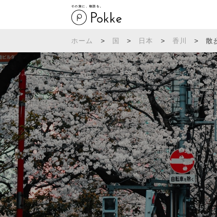
その旅に、物語を。
ホーム
>
国
>
日本
>
香川
>
散