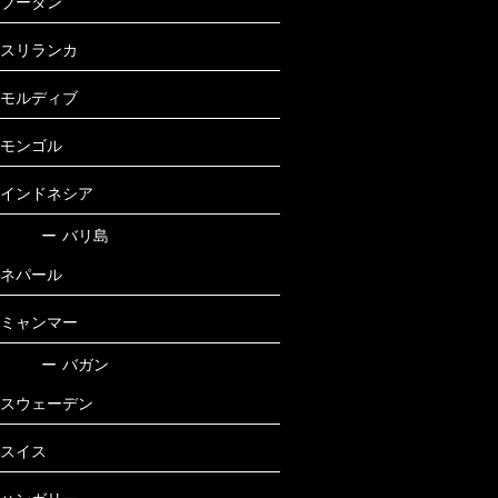
ブータン
スリランカ
モルディブ
モンゴル
インドネシア
ー
バリ島
ネパール
ミャンマー
ー
バガン
スウェーデン
スイス