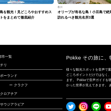
香川
島を観光！見どころやおすすめス
オリーブが有名な島！小豆島で絶
トをまとめて徹底紹介
訪れるべき観光名所3選
都市一覧
Pokke その旅に
チリ
様々な観光スポットを音声で案
どころポイントだけではなく
ポーランド
ます。 Pokkeで音声ガイ
ー
クラクフ
かった世界が見えてきます。 あ
クロアチア
サウジアラビア