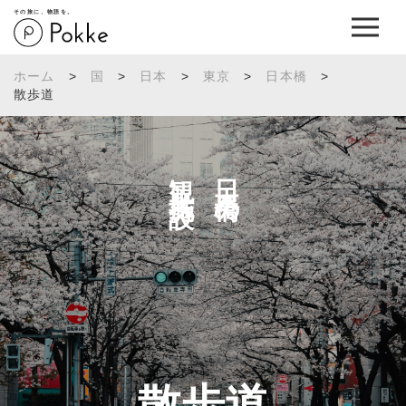
その旅に、物語を。
ホーム
>
国
>
日本
>
東京
>
日本橋
>
散歩道
観光施設へ
日本橋の
散歩道