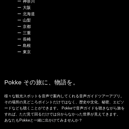
ー
神奈川
ー
大阪
ー
北海道
ー
山梨
ー
京都
ー
三重
ー
長崎
ー
島根
ー
東京
Pokke その旅に、物語を。
様々な観光スポットを音声で案内してくれる音声ガイドツアーアプリ。
その場所の見どころポイントだけではなく、歴史や文化、秘密、エピソ
ードなども聴くことができます。 Pokkeで音声ガイドを聴きながら旅を
すれば、ただ見て回るだけでは分からなかった世界が見えてきます。
あなたもPokkeと一緒に出かけてみませんか？