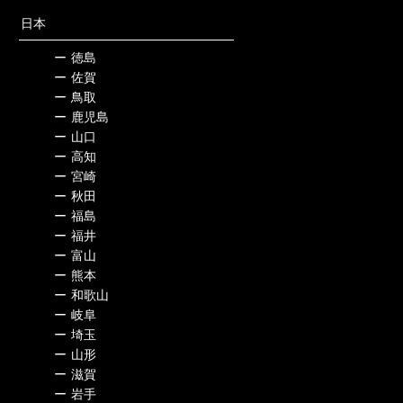
日本
ー
徳島
ー
佐賀
ー
鳥取
ー
鹿児島
ー
山口
ー
高知
ー
宮崎
ー
秋田
ー
福島
ー
福井
ー
富山
ー
熊本
ー
和歌山
ー
岐阜
ー
埼玉
ー
山形
ー
滋賀
ー
岩手