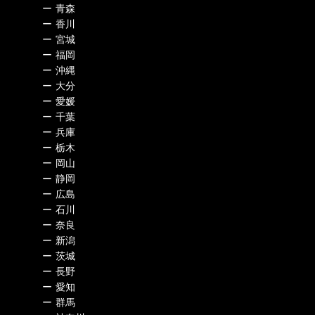
ー
青森
ー
香川
ー
宮城
ー
福岡
ー
沖縄
ー
大分
ー
愛媛
ー
千葉
ー
兵庫
ー
栃木
ー
岡山
ー
静岡
ー
広島
ー
石川
ー
奈良
ー
新潟
ー
茨城
ー
長野
ー
愛知
ー
群馬