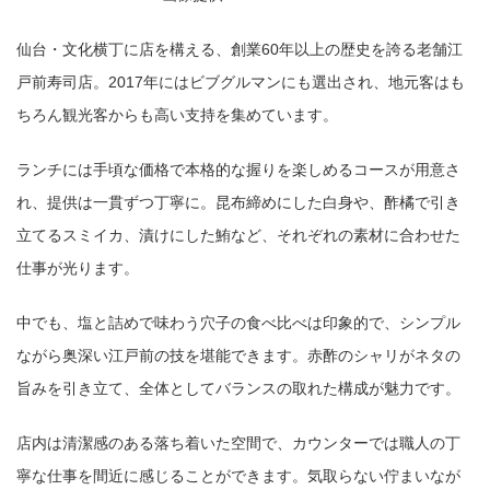
仙台・文化横丁に店を構える、創業60年以上の歴史を誇る老舗江
戸前寿司店。2017年にはビブグルマンにも選出され、地元客はも
ちろん観光客からも高い支持を集めています。
ランチには手頃な価格で本格的な握りを楽しめるコースが用意さ
れ、提供は一貫ずつ丁寧に。昆布締めにした白身や、酢橘で引き
立てるスミイカ、漬けにした鮪など、それぞれの素材に合わせた
仕事が光ります。
中でも、塩と詰めで味わう穴子の食べ比べは印象的で、シンプル
ながら奥深い江戸前の技を堪能できます。赤酢のシャリがネタの
旨みを引き立て、全体としてバランスの取れた構成が魅力です。
店内は清潔感のある落ち着いた空間で、カウンターでは職人の丁
寧な仕事を間近に感じることができます。気取らない佇まいなが