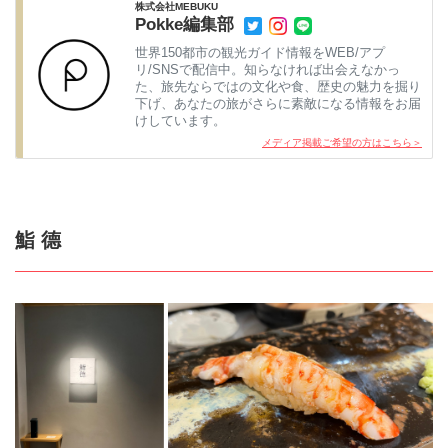
株式会社MEBUKU
Pokke編集部
世界150都市の観光ガイド情報をWEB/アプ
リ/SNSで配信中。知らなければ出会えなかっ
た、旅先ならではの文化や食、歴史の魅力を掘り
下げ、あなたの旅がさらに素敵になる情報をお届
けしています。
メディア掲載ご希望の方はこちら＞
鮨 德