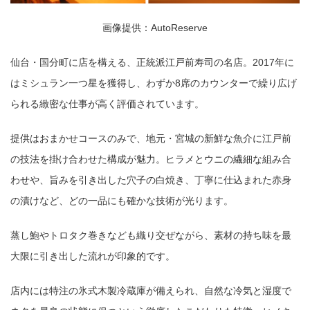
画像提供：AutoReserve
仙台・国分町に店を構える、正統派江戸前寿司の名店。2017年に
はミシュラン一つ星を獲得し、わずか8席のカウンターで繰り広げ
られる緻密な仕事が高く評価されています。
提供はおまかせコースのみで、地元・宮城の新鮮な魚介に江戸前
の技法を掛け合わせた構成が魅力。ヒラメとウニの繊細な組み合
わせや、旨みを引き出した穴子の白焼き、丁寧に仕込まれた赤身
の漬けなど、どの一品にも確かな技術が光ります。
蒸し鮑やトロタク巻きなども織り交ぜながら、素材の持ち味を最
大限に引き出した流れが印象的です。
店内には特注の氷式木製冷蔵庫が備えられ、自然な冷気と湿度で