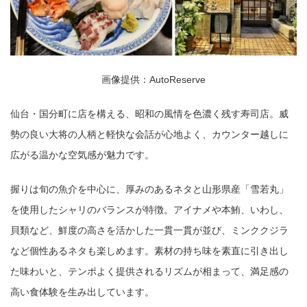
画像提供：AutoReserve
仙台・国分町に店を構える、昭和の風情を色濃く残す寿司店。威
勢の良い大将の人柄と軽快な会話が心地よく、カウンター越しに
広がる温かな空気感が魅力です。
握りは旬の魚介を中心に、厚みのあるネタと山形県産「雪若丸」
を使用したシャリのバランスが特徴。アイナメや本鮪、いわし、
貝類など、鮮度の高さを活かした一貫一貫が並び、ミンククジラ
など個性あるネタも楽しめます。素材の持ち味を素直に引き出し
た味わいと、テンポよく提供されるリズムが相まって、満足感の
高い食体験を生み出しています。