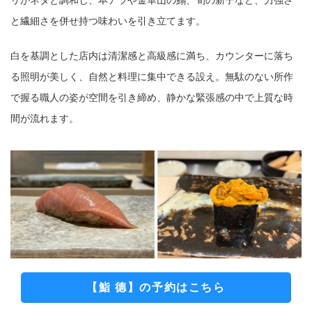
リがネタと調和し、本アラや金華山の鰯、旬の新子など、力強さ
と繊細さを併せ持つ味わいを引き立てます。
白を基調とした店内は清潔感と高級感に満ち、カウンターに落ち
る照明が美しく、自然と料理に集中できる設え。無駄のない所作
で握る職人の姿が空間を引き締め、静かな緊張感の中で上質な時
間が流れます。
【鮨 德】の予約はこちら