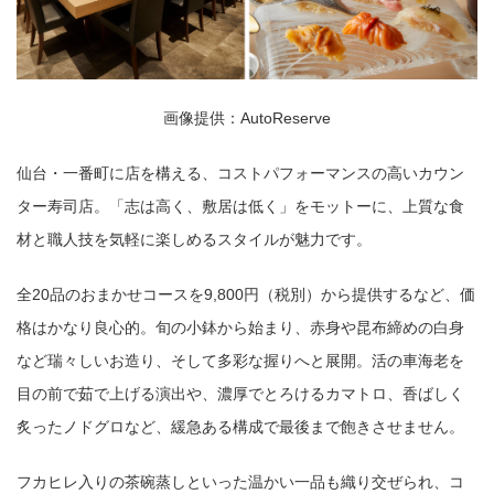
コピー
https://jp.pokke.in/blog/22052
画像提供：AutoReserve
仙台・一番町に店を構える、コストパフォーマンスの高いカウン
ター寿司店。「志は高く、敷居は低く」をモットーに、上質な食
材と職人技を気軽に楽しめるスタイルが魅力です。
全20品のおまかせコースを9,800円（税別）から提供するなど、価
格はかなり良心的。旬の小鉢から始まり、赤身や昆布締めの白身
など瑞々しいお造り、そして多彩な握りへと展開。活の車海老を
目の前で茹で上げる演出や、濃厚でとろけるカマトロ、香ばしく
炙ったノドグロなど、緩急ある構成で最後まで飽きさせません。
フカヒレ入りの茶碗蒸しといった温かい一品も織り交ぜられ、コ