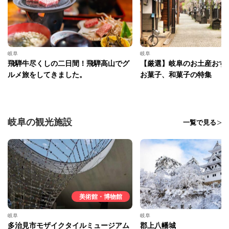
岐阜
岐阜
飛騨牛尽くしの二日間！飛騨高山でグ
【厳選】岐阜のお土産おすす
ルメ旅をしてきました。
お菓子、和菓子の特集
岐阜の観光施設
一覧で見る
美術館・博物館
岐阜
岐阜
多治見市モザイクタイルミュージアム
郡上八幡城