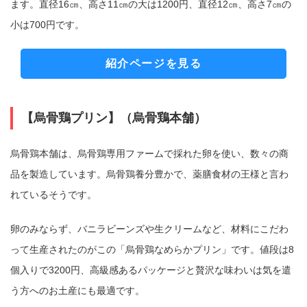
ます。直径16㎝、高さ11㎝の大は1200円、直径12㎝、高さ7㎝の
小は700円です。
紹介ページを見る
【烏骨鶏プリン】（烏骨鶏本舗）
烏骨鶏本舗は、烏骨鶏専用ファームで採れた卵を使い、数々の商
品を製造しています。烏骨鶏養分豊かで、薬膳食材の王様と言わ
れているそうです。
卵のみならず、バニラビーンズや生クリームなど、材料にこだわ
って生産されたのがこの「烏骨鶏なめらかプリン」です。値段は8
個入りで3200円、高級感あるパッケージと贅沢な味わいは気を遣
う方へのお土産にも最適です。