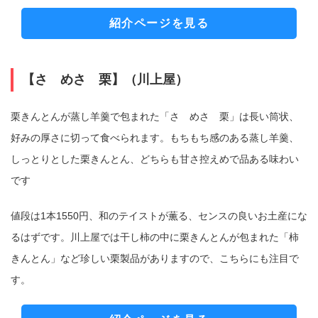
紹介ページを見る
【さゝめさゝ栗】（川上屋）
栗きんとんが蒸し羊羹で包まれた「さゝめさゝ栗」は長い筒状、
好みの厚さに切って食べられます。もちもち感のある蒸し羊羹、
しっとりとした栗きんとん、どちらも甘さ控えめで品ある味わい
です
値段は1本1550円、和のテイストが薫る、センスの良いお土産にな
るはずです。川上屋では干し柿の中に栗きんとんが包まれた「柿
きんとん」など珍しい栗製品がありますので、こちらにも注目で
す。