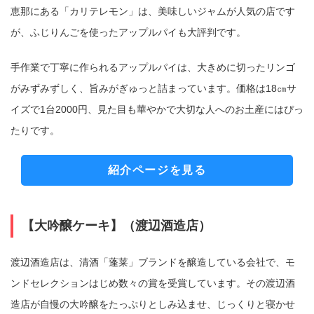
恵那にある「カリテレモン」は、美味しいジャムが人気の店です
コピー
https://jp.pokke.in/blog/7939
が、ふじりんごを使ったアップルパイも大評判です。
手作業で丁寧に作られるアップルパイは、大きめに切ったリンゴ
がみずみずしく、旨みがぎゅっと詰まっています。価格は18㎝サ
イズで1台2000円、見た目も華やかで大切な人へのお土産にはぴっ
たりです。
紹介ページを見る
【大吟醸ケーキ】（渡辺酒造店）
渡辺酒造店は、清酒「蓬莱」ブランドを醸造している会社で、モ
ンドセレクションはじめ数々の賞を受賞しています。その渡辺酒
造店が自慢の大吟醸をたっぷりとしみ込ませ、じっくりと寝かせ