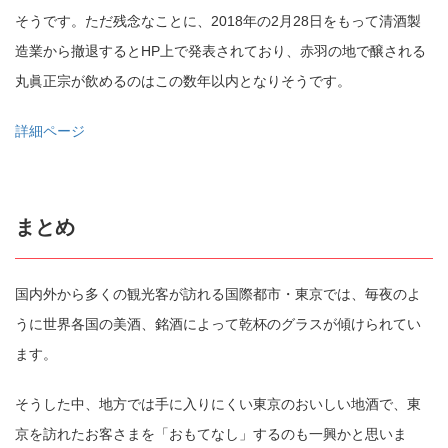
そうです。ただ残念なことに、2018年の2月28日をもって清酒製
コピー
https://jp.pokke.in/blog/8403
造業から撤退するとHP上で発表されており、赤羽の地で醸される
丸眞正宗が飲めるのはこの数年以内となりそうです。
詳細ページ
まとめ
国内外から多くの観光客が訪れる国際都市・東京では、毎夜のよ
うに世界各国の美酒、銘酒によって乾杯のグラスが傾けられてい
ます。
そうした中、地方では手に入りにくい東京のおいしい地酒で、東
京を訪れたお客さまを「おもてなし」するのも一興かと思いま