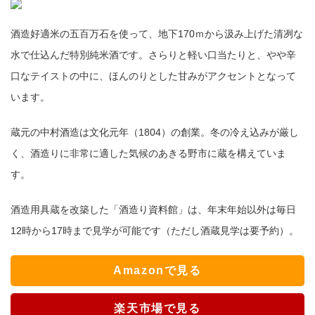
酒造好適米の五百万石を使って、地下170ｍから汲み上げた清冽な
水で仕込んだ特別純米酒です。さらりと軽い口当たりと、やや辛
口なテイストの中に、ほんのりとした甘みがアクセントとなって
います。
蔵元の中村酒造は文化元年（1804）の創業。冬の冷え込みが厳し
く、酒造りに非常に適した気候のあきる野市に蔵を構えていま
す。
酒造用具蔵を改築した「酒造り資料館」は、年末年始以外は毎日
12時から17時まで見学が可能です（ただし酒蔵見学は要予約）。
Amazonで見る
楽天市場で見る