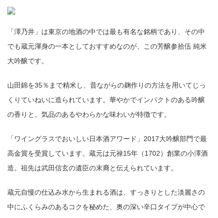
「澤乃井」は東京の地酒の中では最も有名な銘柄であり、その中
でも蔵元渾身の一本としておすすめなのが、この芳醸参拾伍 純米
大吟醸です。
山田錦を35％まで精米し、昔ながらの麹作りの方法を用いてじっ
くりていねいに造られています。華やかでインパクトのある吟醸
の香りと、気品のあるやわらかな味わいが特徴です。
「ワイングラスでおいしい日本酒アワード」2017大吟醸部門で最
高金賞を受賞しています。蔵元は元禄15年（1702）創業の小澤酒
造。祖先は武田信玄の遺臣の末裔と伝えられています。
蔵元自慢の仕込み水から生まれる酒は、すっきりとした淡麗さの
中にふくらみのあるコクを秘めた、奥の深い辛口タイプが中心で