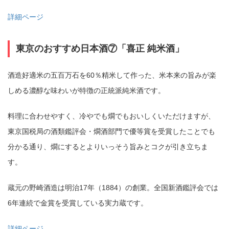
詳細ページ
東京のおすすめ日本酒⑦「喜正 純米酒」
酒造好適米の五百万石を60％精米して作った、米本来の旨みが楽
しめる濃醇な味わいが特徴の正統派純米酒です。
料理に合わせやすく、冷やでも燗でもおいしくいただけますが、
東京国税局の酒類鑑評会・燗酒部門で優等賞を受賞したことでも
分かる通り、燗にするとよりいっそう旨みとコクが引き立ちま
す。
蔵元の野崎酒造は明治17年（1884）の創業。全国新酒鑑評会では
6年連続で金賞を受賞している実力蔵です。
詳細ページ