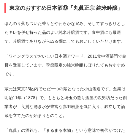
東京のおすすめ日本酒⑨「丸眞正宗 純米吟醸」
ほんのり落ちついた香りとやわらかな旨み、そしてすっきりとし
たキレを併せ持った品のよい純米吟醸酒です。食中酒にも最適
で、吟醸酒でありながらぬる燗にしてもおいしくいただけます。
「ワイングラスでおいしい日本酒アワード」2011食中酒部門で金
賞を受賞しています。季節限定の純米吟醸しぼりたてもおすすめ
です。
蔵元は東京23区内でただ一つの蔵となった小山酒造です。創業は
明治11年（1878）で、もともと埼玉の造り酒屋の次男坊だった創
業者が、良質な湧き水が豊富な赤羽岩淵を気に入り、独立して酒
蔵を立てたのが始まりとのこと。
「丸眞」の酒銘も、「まるまる本物」という意味で初代がつけた