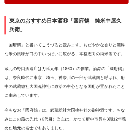
東京のおすすめ日本酒⑥「国府鶴 純米中屋久
兵衛」
「国府鶴」と書いてこうづると読みます。おだやかな香りと濃厚
な米の風味が口の中いっぱいに広がる、本格志向の純米酒です。
蔵元の野口酒造店は万延元年（1860）の創業。酒銘の「國府鶴」
は、奈良時代に東京、埼玉、神奈川の一部が武蔵国と呼ばれ、府
中の武蔵総社大国魂神社に政治の中心となる国府が置かれたこと
に由来しています。
今もなお「國府鶴」は、武蔵総社大国魂神社の御神酒です。ちな
みにこの蔵の先代（6代目）当主は、かつて府中市長を3期12年務
めた地元の名士でもありました。