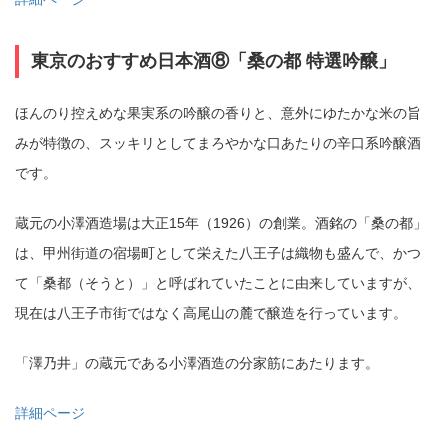
東京のおすすめ日本酒⑧「桑の都 特選吟醸」
ほんのり控えめな果実系の吟醸の香りと、意外にゆたかな米の旨
みが特徴の、スッキリとしてまろやかな口あたりの辛口系吟醸酒
です。
蔵元の小澤酒造場は大正15年（1926）の創業。酒銘の「桑の都」
は、甲州街道の宿場町として栄えた八王子は織物も盛んで、かつ
て「桑都（そうと）」と呼ばれていたことに由来していますが、
現在は八王子市街ではなく高尾山の麓で醸造を行っています。
「澤乃井」の蔵元である小澤酒造の分家筋にあたります。
詳細ページ