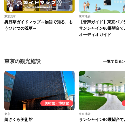
東京浅草
東京池袋
奥浅草ガイドマップ～物語で知る、も
【音声ガイド】東京パノラマ
うひとつの浅草～
サンシャイン60展望台てん
オーディオガイド
東京の観光施設
一覧で見る
美術館・博物館
東京
東京池袋
郷さくら美術館
サンシャイン60展望台てん