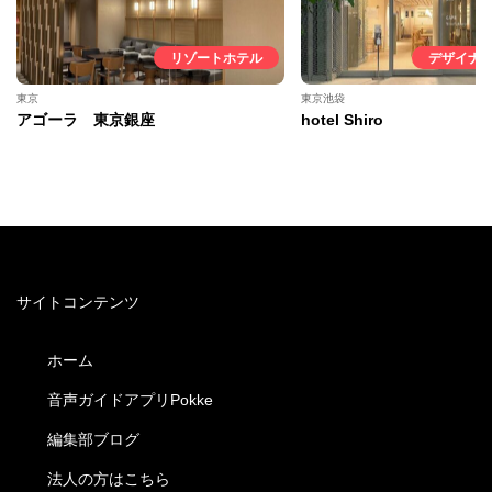
リゾートホテル
デザイナ
東京
東京池袋
アゴーラ 東京銀座
hotel Shiro
サイトコンテンツ
ホーム
音声ガイドアプリPokke
編集部ブログ
法人の方はこちら