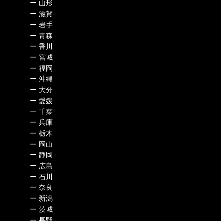
ー
山形
ー
滋賀
ー
岩手
ー
青森
ー
香川
ー
宮城
ー
福岡
ー
沖縄
ー
大分
ー
愛媛
ー
千葉
ー
兵庫
ー
栃木
ー
岡山
ー
静岡
ー
広島
ー
石川
ー
奈良
ー
新潟
ー
茨城
ー
長野