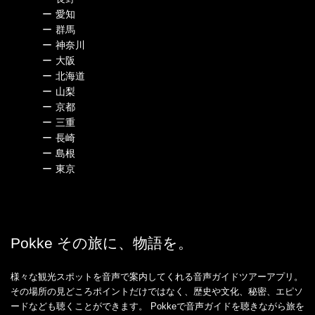
ー
愛知
ー
群馬
ー
神奈川
ー
大阪
ー
北海道
ー
山梨
ー
京都
ー
三重
ー
長崎
ー
島根
ー
東京
Pokke その旅に、物語を。
様々な観光スポットを音声で案内してくれる音声ガイドツアーアプリ。
その場所の見どころポイントだけではなく、歴史や文化、秘密、エピソ
ードなども聴くことができます。 Pokkeで音声ガイドを聴きながら旅を