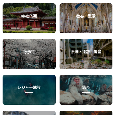
寺社仏閣
教会・聖堂
散歩道
旧跡・遺跡・遺産
レジャー施設
温泉