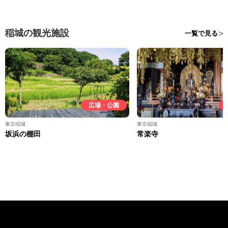
稲城の観光施設
一覧で見る
広場・公園
東京稲城
東京稲城
坂浜の棚田
常楽寺