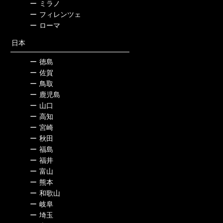
ー
ミラノ
ー
フィレンツェ
ー
ローマ
日本
ー
徳島
ー
佐賀
ー
鳥取
ー
鹿児島
ー
山口
ー
高知
ー
宮崎
ー
秋田
ー
福島
ー
福井
ー
富山
ー
熊本
ー
和歌山
ー
岐阜
ー
埼玉