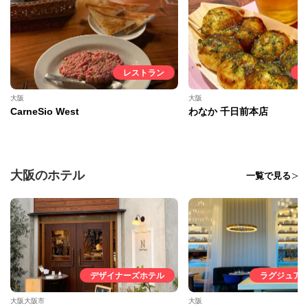
レストラン
大阪
大阪
CarneSio West
わなか 千日前本店
大阪のホテル
一覧で見る
デザイナーズホテル
ラグジュア
大阪大阪市
大阪