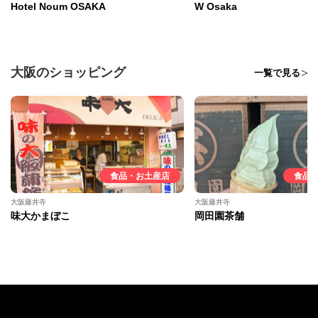
Hotel Noum OSAKA
W Osaka
大阪のショッピング
一覧で見る
食品・お土産店
食品
大阪藤井寺
大阪藤井寺
味大かまぼこ
岡田園茶舗