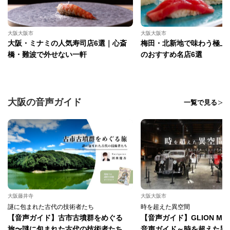
大阪大阪市
大阪大阪市
大阪・ミナミの人気寿司店6選｜心斎
梅田・北新地で味わう極上
橋・難波で外せない一軒
のおすすめ名店6選
大阪の音声ガイド
一覧で見る
大阪藤井寺
大阪大阪市
謎に包まれた古代の技術者たち
時を超えた異空間
【音声ガイド】古市古墳群をめぐる
【音声ガイド】GLION MU
旅〜謎に包まれた古代の技術者たち
音声ガイド～時を超えた異