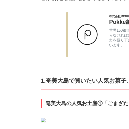
株式会社MEBU
Pokk
世界150都
らなければ
力を掘り下
います。
1.奄美大島で買いたい人気お菓子
奄美大島の人気お土産①「ごまざた