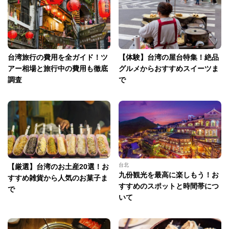
台湾旅行の費用を全ガイド！ツ
【体験】台湾の屋台特集！絶品
アー相場と旅行中の費用も徹底
グルメからおすすめスイーツま
調査
で
台北
【厳選】台湾のお土産20選！お
九份観光を最高に楽しもう！お
すすめ雑貨から人気のお菓子ま
すすめのスポットと時間帯につ
で
いて