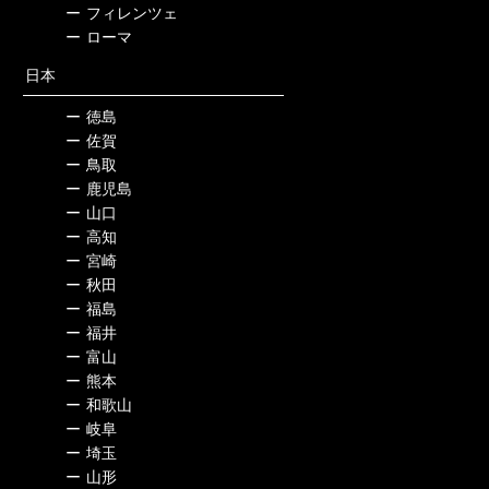
ー
フィレンツェ
ー
ローマ
日本
ー
徳島
ー
佐賀
ー
鳥取
ー
鹿児島
ー
山口
ー
高知
ー
宮崎
ー
秋田
ー
福島
ー
福井
ー
富山
ー
熊本
ー
和歌山
ー
岐阜
ー
埼玉
ー
山形