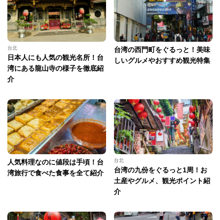
台北
台湾の西門町をぐるっと！美味
日本人にも人気の観光名所！台
しいグルメやおすすめ観光特集
湾にある龍山寺の様子を徹底紹
介
台北
人気料理なのに値段は手頃！台
台湾の九份をぐるっと1周！お
湾旅行で食べた食事を全て紹介
土産やグルメ、観光ポイント紹
介