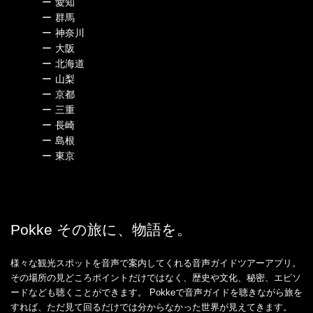
ー
愛知
ー
群馬
ー
神奈川
ー
大阪
ー
北海道
ー
山梨
ー
京都
ー
三重
ー
長崎
ー
島根
ー
東京
Pokke その旅に、物語を。
様々な観光スポットを音声で案内してくれる音声ガイドツアーアプリ。
その場所の見どころポイントだけではなく、歴史や文化、秘密、エピソ
ードなども聴くことができます。 Pokkeで音声ガイドを聴きながら旅を
すれば、ただ見て回るだけでは分からなかった世界が見えてきます。