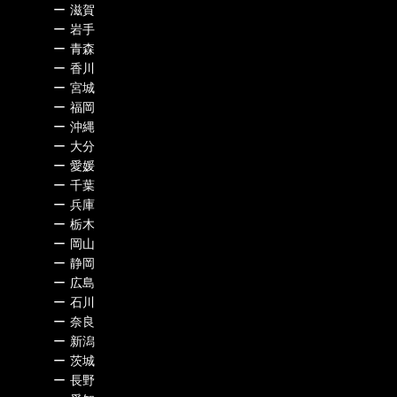
ー
滋賀
ー
岩手
ー
青森
ー
香川
ー
宮城
ー
福岡
ー
沖縄
ー
大分
ー
愛媛
ー
千葉
ー
兵庫
ー
栃木
ー
岡山
ー
静岡
ー
広島
ー
石川
ー
奈良
ー
新潟
ー
茨城
ー
長野