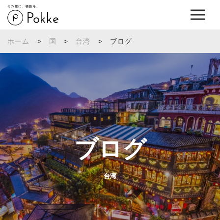
その旅に、物語を。
ホーム
>
国
>
台湾
>
ブログ
ブログ
台湾