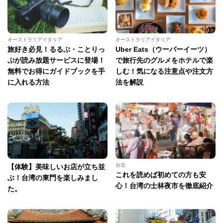
オーストラリアイタリア
オーストラリアイタリア
旅好き必見！るるぶ・ことりっ
Uber Eats（ウーバーイーツ）
ぷが読み放題サービスに登場！
で旅行先のグルメをホテルで楽
無料でお得にガイドブックを手
しむ！気になる注意点や注文方
に入れる方法
法を解説
台北
【体験】美味しいお店が立ち並
これを読めば初めての方も安
ぶ！台湾の東門を楽しみまし
心！台湾の士林夜市を徹底紹介
た。